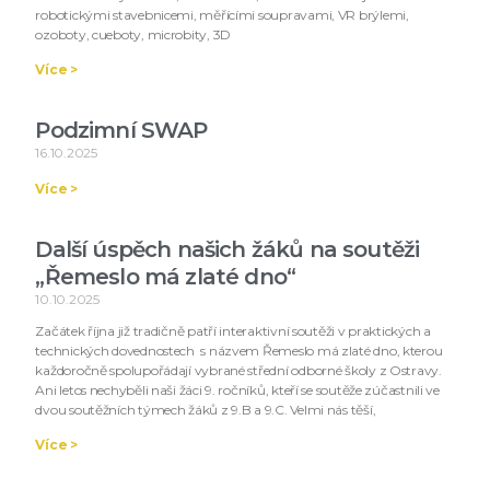
robotickými stavebnicemi, měřícími soupravami, VR brýlemi,
ozoboty, cueboty, microbity, 3D
Více >
Podzimní SWAP
16.10.2025
Více >
Další úspěch našich žáků na soutěži
„Řemeslo má zlaté dno“
10.10.2025
Začátek října již tradičně patří interaktivní soutěži v praktických a
technických dovednostech s názvem Řemeslo má zlaté dno, kterou
každoročně spolupořádají vybrané střední odborné školy z Ostravy.
Ani letos nechyběli naši žáci 9. ročníků, kteří se soutěže zúčastnili ve
dvou soutěžních týmech žáků z 9.B a 9.C. Velmi nás těší,
Více >