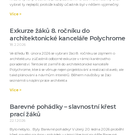
vybrat ty nejlepší, protože každý účastník byl v něčem výjimečný.
Více >
Exkurze žáků 8. ročníku do
architektonické kanceláře Polychrome
18.2.2026
Ve středu 18. února 2026 se vybraní žáci 8. ročníku se zájmem o
architekturu zúčastnili odborné exkurze v rámci kariérového
poradenství. Tentokrát zamířili do architektonické kanceláře
Polychrome, která se věnuje nejen projektování a realizaci staveb, ale
také plánování a návrhům interiérů. Během návštěvy se žáci
seznámili s náplní práce architekta
Více >
Barevné pohádky – slavnostní křest
prací žáků
22.1.2026
Bylo nebylo… Byly Barevné pohádky! V úterý 20. ledna 2026 proběhl
křest nového souboru pohádek v rámci literární soutěže Barevné