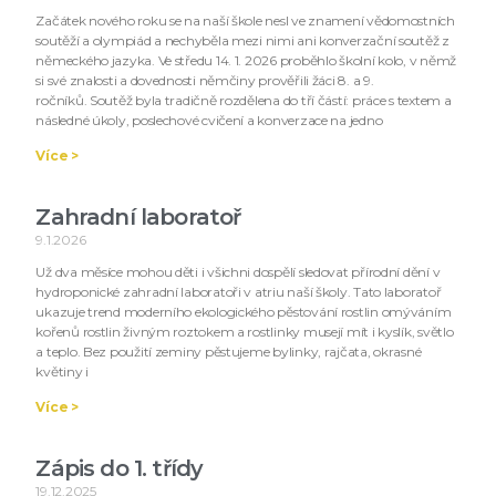
Začátek nového roku se na naší škole nesl ve znamení vědomostních
soutěží a olympiád a nechyběla mezi nimi ani konverzační soutěž z
německého jazyka. Ve středu 14. 1. 2026 proběhlo školní kolo, v němž
si své znalosti a dovednosti němčiny prověřili žáci 8. a 9.
ročníků. Soutěž byla tradičně rozdělena do tří částí: práce s textem a
následné úkoly, poslechové cvičení a konverzace na jedno
Více >
Zahradní laboratoř
9.1.2026
Už dva měsíce mohou děti i všichni dospělí sledovat přírodní dění v
hydroponické zahradní laboratoři v atriu naší školy. Tato laboratoř
ukazuje trend moderního ekologického pěstování rostlin omýváním
kořenů rostlin živným roztokem a rostlinky musejí mít i kyslík, světlo
a teplo. Bez použití zeminy pěstujeme bylinky, rajčata, okrasné
květiny i
Více >
Zápis do 1. třídy
19.12.2025