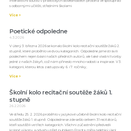
Interaktivní soutěž v praktických dovednostech probíhá ve spolupráci
s odbornými učilišti, středními školami
Více >
Poetické odpoledne
4.3.2026
V úterý 3. března 2026 se konalo školní kolo recitační soutěže žáků 2.
stupně, které proběhlo ve dvou kategoriích. Odpoledne jsme strávili
poslechem nejen básní našich předních autorů, ale také vlastní tvorby
jedné z našich žákyň, což nám přineslo mnoho radosti a inspirace. V 3.
kategorii, kterou letos zastupovaly 6. i 7. ročníky,
Více >
Školní kolo recitační soutěže žáků 1.
stupně
26.2.2026
Ve středu 25. 2. 2026 proběhlo v jazykové učebně školní kolo recitační
soutěže žáků 1. stupně. Odpoledne se zde sešlo celkem 31 recitátorů,
kteří soutěžili ve třech kategoriích. Všichni zúčastnění předvedli
krásné výkony a odvahu před publikem.Porota měla nelehký úkol