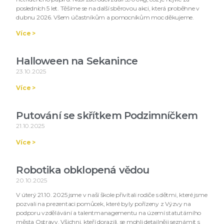
posledních 5 let. Těšíme se na další sběrovou akci, která proběhne v
dubnu 2026. Všem účastníkům a pomocníkům moc děkujeme.
Více >
Halloween na Sekanince
23.10.2025
Více >
Putování se skřítkem Podzimníčkem
21.10.2025
Více >
Robotika obklopená vědou
20.10.2025
V úterý 21.10. 2025 jsme v naší škole přivítali rodiče s dětmi, které jsme
pozvali na prezentaci pomůcek, které byly pořízeny z Výzvy na
podporu vzdělávání a talentmanagementu na území statutárního
města Ostravy. Všichni, kteří dorazili, se mohli detailněji seznámit s