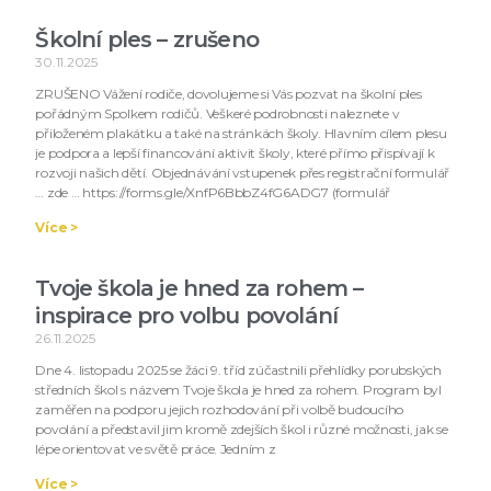
Školní ples – zrušeno
30.11.2025
ZRUŠENO Vážení rodiče, dovolujeme si Vás pozvat na školní ples
pořádným Spolkem rodičů. Veškeré podrobnosti naleznete v
přiloženém plakátku a také na stránkách školy. Hlavním cílem plesu
je podpora a lepší financování aktivit školy, které přímo přispívají k
rozvoji našich dětí. Objednávání vstupenek přes registrační formulář
… zde … https://forms.gle/XnfP6BbbZ4fG6ADG7 (formulář
Více >
Tvoje škola je hned za rohem –
inspirace pro volbu povolání
26.11.2025
Dne 4. listopadu 2025 se žáci 9. tříd zúčastnili přehlídky porubských
středních škol s názvem Tvoje škola je hned za rohem. Program byl
zaměřen na podporu jejich rozhodování při volbě budoucího
povolání a představil jim kromě zdejších škol i různé možnosti, jak se
lépe orientovat ve světě práce. Jedním z
Více >