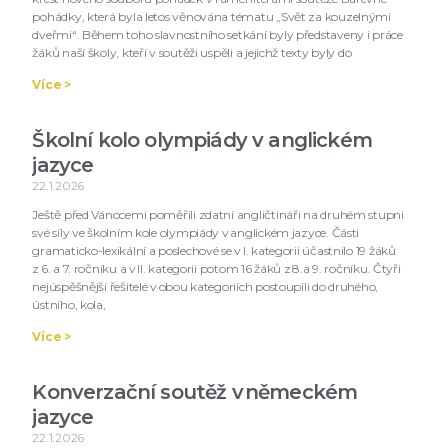
pohádky, která byla letos věnována tématu „Svět za kouzelnými
dveřmi“. Během toho slavnostního setkání byly představeny i práce
žáků naší školy, kteří v soutěži uspěli a jejichž texty byly do
Více >
Školní kolo olympiády v anglickém
jazyce
22.1.2026
Ještě před Vánocemi poměřili zdatní angličtináři na druhém stupni
své síly ve školním kole olympiády v anglickém jazyce. Části
gramaticko-lexikální a poslechové se v I. kategorii účastnilo 19 žáků
z 6. a 7. ročníku a v II. kategorii potom 16 žáků z 8.a 9. ročníku. Čtyři
nejúspěšnější řešitelé v obou kategoriích postoupili do druhého,
ústního, kola,
Více >
Konverzační soutěž v německém
jazyce
22.1.2026