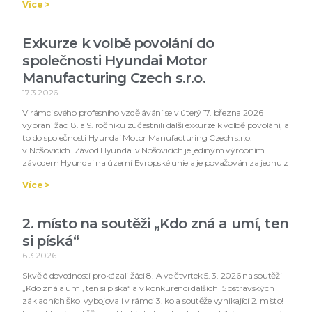
Více >
Exkurze k volbě povolání do
společnosti Hyundai Motor
Manufacturing Czech s.r.o.
17.3.2026
V rámci svého profesního vzdělávání se v úterý 17. března 2026
vybraní žáci 8. a 9. ročníku zúčastnili další exkurze k volbě povolání, a
to do společnosti Hyundai Motor Manufacturing Czech s.r.o.
v Nošovicích. Závod Hyundai v Nošovicích je jediným výrobním
závodem Hyundai na území Evropské unie a je považován za jednu z
Více >
2. místo na soutěži „Kdo zná a umí, ten
si píská“
6.3.2026
Skvělé dovednosti prokázali žáci 8. A ve čtvrtek 5. 3. 2026 na soutěži
„Kdo zná a umí, ten si píská“ a v konkurenci dalších 15 ostravských
základních škol vybojovali v rámci 3. kola soutěže vynikající 2. místo!