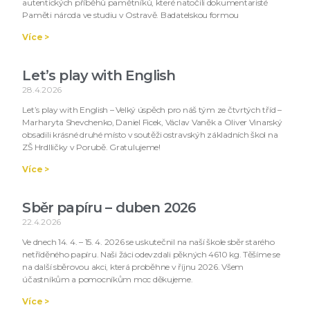
autentických příběhů pamětníků, které natočili dokumentaristé
Paměti národa ve studiu v Ostravě. Badatelskou formou
Více >
Let’s play with English
28.4.2026
Let’s play with English – Velký úspěch pro náš tým ze čtvrtých tříd –
Marharyta Shevchenko, Daniel Ficek, Václav Vaněk a Oliver Vinarský
obsadili krásné druhé místo v soutěži ostravskýh základních škol na
ZŠ Hrdlličky v Porubě. Gratulujeme!
Více >
Sběr papíru – duben 2026
22.4.2026
Ve dnech 14. 4. – 15. 4. 2026 se uskutečnil na naší škole sběr starého
netříděného papíru. Naši žáci odevzdali pěkných 4610 kg. Těšíme se
na další sběrovou akci, která proběhne v říjnu 2026. Všem
účastníkům a pomocníkům moc děkujeme.
Více >