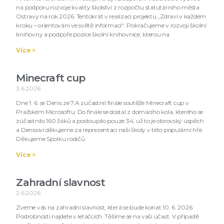
na podporu rozvoje kvality školství z rozpočtu statutárního města
Ostravy na rok 2026. Tentokrát v realizaci projektu „Zdraví v každém
kroku – orientováni ve světě informací“. Pokračujeme v rozvoji školní
knihovny a podpoře pozice školní knihovnice, kterou na
Více >
Minecraft cup
3.6.2026
Dne 1. 6. se Denis ze 7.A zúčastnil finále soutěže Minecraft cup v
Pražském Microsoftu. Do finále se dostal z domácího kola, kterého se
zúčastnilo 160 žáků a postoupilo pouze 34, už to je obrovský úspěch
a Denisovi děkujeme za reprezentaci naší školy v této populární hře.
Děkujeme Spolku rodičů
Více >
Zahradní slavnost
2.6.2026
Zveme vás na zahradní slavnost, která se bude konat 10. 6. 2026.
Podrobnosti najdete v letáčcích. Těšíme se na vaši účast. V případě