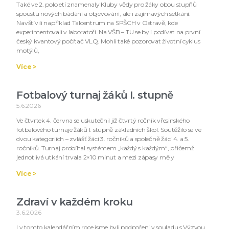
Také ve 2. pololetí znamenaly Kluby vědy pro žáky obou stupňů
spoustu nových bádání a objevování, ale i zajímavých setkání.
Navštívili například Talcentrum na SPŠCH v Ostravě, kde
experimentovali v laboratoři. Na VŠB – TU se byli podívat na první
český kvantový počítač VLQ. Mohli také pozorovat životní cyklus
motýlů,
Více >
Fotbalový turnaj žáků I. stupně
5.6.2026
Ve čtvrtek 4. června se uskutečnil již čtvrtý ročník vřesinského
fotbalového turnaje žáků I. stupně základních škol. Soutěžilo se ve
dvou kategoriích – zvlášť žáci 3. ročníků a společně žáci 4. a 5.
ročníků. Turnaj probíhal systémem „každý s každým“, přičemž
jednotlivá utkání trvala 2×10 minut a mezi zápasy měly
Více >
Zdraví v každém kroku
3.6.2026
I v tomto kalendářním roce jsme byli podpořeni v souladu s Výzvou