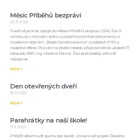
Měsíc Příběhů bezpráví
20.11.2025
Tradičně jsme se zapojili do Měsíce Příběhů bezpráví JSNS. Žáci 9.
ročníku se v minulém týdnu zúčastnili promítání dokumentu k
moderním dějinám „Bolesti černého barona“ (o oddílech PTP) a
následné reflexe. Pozvání na dnešní besedu přijal pamětník událostí 17.
listopadu 1989, Ing. Vladimír Návrat. Žáci se do besedy aktivně
zapojovali
Více >
Den otevřených dveří
18.11.2025
Více >
Parahrátky na naší škole!
17.11.2025
Přiblížit dětem svět sportu bez bariér, o to se snaží projekt Českého