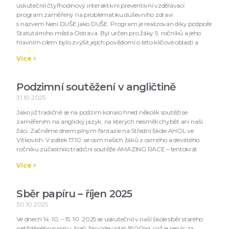
uskutečnil čtyřhodinový interaktivní preventivní vzdělávací
program zaměřený na problematiku duševního zdraví
s názvem Není DUŠE jako DUŠE. Program je realizován díky podpoře
Statutárního města Ostrava. Byl určen pro žáky 9. ročníků a jeho
hlavním cílem bylo zvýšit jejich povědomí o této klíčové oblasti a
Více >
Podzimní soutěžení v angličtině
31.10.2025
Jako již tradičně se na podzim konalo hned několik soutěží se
zaměřením na anglický jazyk, na kterých nesměli chybět ani naši
žáci. Začněme dnem plným fantazie na Střední škole AHOL ve
Vítkovích. V pátek 17.10. se osm našich žáků z osmého a devátého
ročníku zúčastnilo tradiční soutěže AMAZING RACE – tentokrát
Více >
Sběr papíru – říjen 2025
30.10.2025
Ve dnech 14. 10. – 15. 10. 2025 se uskutečnil v naší škole sběr starého
netříděného papíru. Naši žáci odevzdali 5900kg, což je nejvíc za