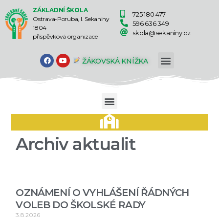
ZÁKLADNÍ ŠKOLA
725 180 477
Ostrava-Poruba, I. Sekaniny
596 636 349
1804
skola@sekaniny.cz
příspěvková organizace
ŽÁKOVSKÁ KNÍŽKA
Archiv aktualit
OZNÁMENÍ O VYHLÁŠENÍ ŘÁDNÝCH
VOLEB DO ŠKOLSKÉ RADY
3.8.2026