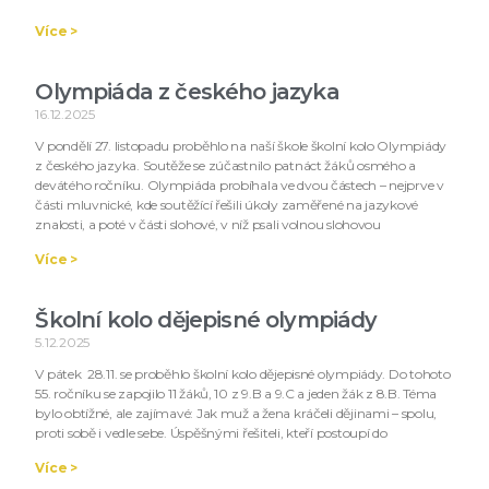
Více >
Olympiáda z českého jazyka
16.12.2025
V pondělí 27. listopadu proběhlo na naší škole školní kolo Olympiády
z českého jazyka. Soutěže se zúčastnilo patnáct žáků osmého a
devátého ročníku. Olympiáda probíhala ve dvou částech – nejprve v
části mluvnické, kde soutěžící řešili úkoly zaměřené na jazykové
znalosti, a poté v části slohové, v níž psali volnou slohovou
Více >
Školní kolo dějepisné olympiády
5.12.2025
V pátek 28.11. se proběhlo školní kolo dějepisné olympiády. Do tohoto
55. ročníku se zapojilo 11 žáků, 10 z 9.B a 9.C a jeden žák z 8.B. Téma
bylo obtížné, ale zajímavé: Jak muž a žena kráčeli dějinami – spolu,
proti sobě i vedle sebe. Úspěšnými řešiteli, kteří postoupí do
Více >