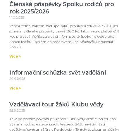
Členské příspěvky Spolku rodičů pro
rok 2025/2026
1.10.2025
Vážení rodiče, zákonní zástupci žáků, pro školní rok 2025 / 2026 jsou
schváleny členské příspěvky ve výši 300 Kč. Informace o platbě, QR
kod pro zadání příkazu a další informace ke Spolku najdete v sekci
Spolek rodičů. Fajn den a s pozdravem, Jan Kňazovčík, hospodář
Spolku.
Více >
Informační schůzka svět vzdělání
29.9.2025
Více >
Vzdělávací tour žáků Klubu vědy
25.9.2025
Také na podzim pokračuje v rámci Klubů vědy vzdělávací tour po
významných science centrech. Ve středu 24.9. navštívili žáci
vzdělávací centrum Sféra v Pardubicích. Tentokrát zkoumali účinky