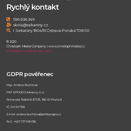
Rychlý kontakt
596 636 349
skola@sekaniny.cz
I. Sekaniny 1804/15 Ostrava-Poruba 708 00
© 2020
Christoph Media Company | www.christophmedia.cz
Prohlášení o přístupnosti webu
GDPR pověřenec
Mgr. Andrea Buchtová
PKF APOGEO Advisory, s.r.o.
Rohanské Nábřeží 671/15, 186 00 Praha 8
IČ: 241 54 768
Email: andrea.buchtova@pkfapogeo.cz
Tel.č. +420 737 518 056