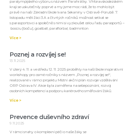
paralympijského výboru s názvem Parahrátky. V Moravskoslezském
kraji se uskutečnily poprvé a my jsme moc rádi, že to mohlo být
právě na naší Základní škole Ivana Sekaniny v Ostravě-Porubě. 7.
listopadu měli žáci 3.A a čtvrtých ročníků možnost setkat se
s parasportovci a společně s nimi si vyzkoušet celou řadu parasportů –
bocciu [boču], goalball, paraflorbal, badminton
Více >
Poznej a rozvíjej se!
13.11.2025
V úterý 4. 11. a ve středu 12. 11. 2025 proběhly na naší škole inspirativní
workshopy pro osmé ročníky s názvem „Poznej a rozvíjej se!“,
realizované v rámci projektu Místní akční plán rozvoje vzdělávání
ORP Ostrava IV. Akce byla zaměřena na sebepoznání, rozvoj
osobních kompetencí a podporu kariérového směřování žáků.
Více >
Prevence duševního zdraví
9.11.2025
V rámci snahy o komplexní péči o naše žáky se