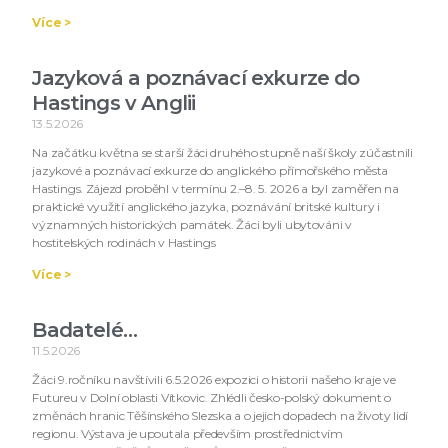
Více >
Jazyková a poznávací exkurze do
Hastings v Anglii
13.5.2026
Na začátku května se starší žáci druhého stupně naší školy zúčastnili
jazykové a poznávací exkurze do anglického přímořského města
Hastings. Zájezd proběhl v termínu 2.–8. 5. 2026 a byl zaměřen na
praktické využití anglického jazyka, poznávání britské kultury i
významných historických památek. Žáci byli ubytováni v
hostitelských rodinách v Hastings
Více >
Badatelé…
11.5.2026
Žáci 9.ročníku navštívili 6.5.2026 expozici o historii našeho kraje ve
Futureu v Dolní oblasti Vítkovic. Zhlédli česko-polský dokument o
změnách hranic Těšínského Slezska a o jejich dopadech na životy lidí
regionu. Výstava je upoutala především prostřednictvím