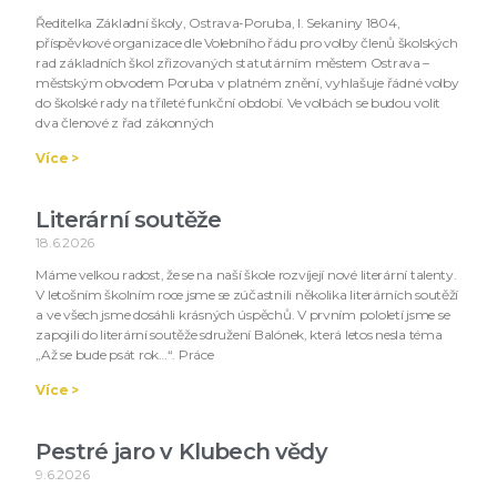
Ředitelka Základní školy, Ostrava-Poruba, I. Sekaniny 1804,
příspěvkové organizace dle Volebního řádu pro volby členů školských
rad základních škol zřizovaných statutárním městem Ostrava –
městským obvodem Poruba v platném znění, vyhlašuje řádné volby
do školské rady na tříleté funkční období. Ve volbách se budou volit
dva členové z řad zákonných
Více >
Literární soutěže
18.6.2026
Máme velkou radost, že se na naší škole rozvíjejí nové literární talenty.
V letošním školním roce jsme se zúčastnili několika literárních soutěží
a ve všech jsme dosáhli krásných úspěchů. V prvním pololetí jsme se
zapojili do literární soutěže sdružení Balónek, která letos nesla téma
„Až se bude psát rok…“. Práce
Více >
Pestré jaro v Klubech vědy
9.6.2026