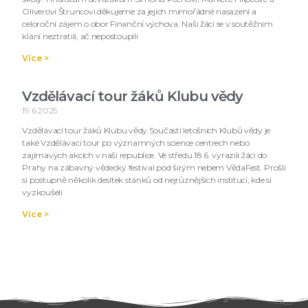
Oliverovi Štruncovi děkujeme za jejich mimořádné nasazení a
celoroční zájem o obor Finanční výchova. Naši žáci se v soutěžním
klání neztratili, ač nepostoupili
Více >
Vzdělávací tour žáků Klubu vědy
19.6.2025
Vzdělávací tour žáků Klubu vědy Součástí letošních Klubů vědy je
také Vzdělávací tour po významných science centrech nebo
zajímavých akcích v naší republice. Ve středu 18.6. vyrazili žáci do
Prahy na zábavný vědecký festival pod širým nebem VědaFest. Prošli
si postupně několik desítek stánků od nejrůznějších institucí, kde si
vyzkoušeli
Více >