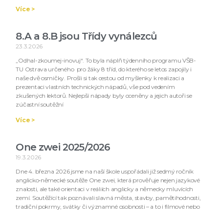
Více >
8.A a 8.B jsou Třídy vynálezců
23.3.2026
„Odhal-zkoumej-inovuj“. To byla náplň týdenního programu VŠB-
TU Ostrava určeného pro žáky 8 tříd, do kterého se letos zapojily i
naše dvě osmičky. Prošli si tak cestou od myšlenky k realizaci a
prezentaci vlastních technických nápadů, vše pod vedením
zkušených lektorů. Nejlepší nápady byly oceněny a jejich autoři se
zúčastní soutěžní
Více >
One zwei 2025/2026
19.3.2026
Dne 4. března 2026 jsme na naší škole uspořádali již sedmý ročník
anglicko‑německé soutěže One zwei, která prověřuje nejen jazykové
znalosti, ale také orientaci v reáliích anglicky a německy mluvících
zemí. Soutěžící tak poznávali slavná města, stavby, pamětihodnosti,
tradiční pokrmy, svátky či významné osobnosti – a to i filmové nebo