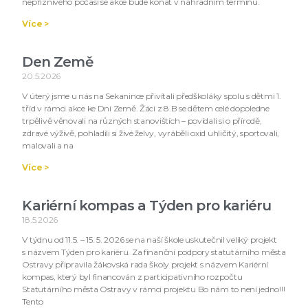
nepříznivého počasí se akce bude konat v náhradním termínu.
Více >
Den Země
20.5.2026
V úterý jsme u nás na Sekanince přivítali předškoláky spolu s dětmi 1.
tříd v rámci akce ke Dni Země. Žáci z 8.B se dětem celé dopoledne
trpělivě věnovali na různých stanovištích – povídali si o přírodě,
zdravé výživě, pohladili si živé želvy, vyráběli oxid uhličitý, sportovali,
malovali a na
Více >
Kariérní kompas a Týden pro kariéru
18.5.2026
V týdnu od 11.5. – 15. 5. 2026 se na naší škole uskutečnil veliký projekt
s názvem Týden pro kariéru. Za finanční podpory statutárního města
Ostravy připravila žákovská rada školy projekt s názvem Kariérní
kompas, který byl financován z participativního rozpočtu
Statutárního města Ostravy v rámci projektu Bo nám to není jedno!!!
Tento