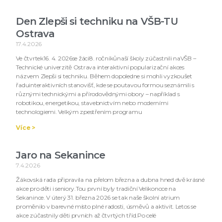
Den Zlepši si techniku na VŠB-TU
Ostrava
17.4.2026
Ve čtvrtek16. 4. 2026se žáci8. ročníkůnaší školy zúčastnili naVŠB –
Technické univerzitě Ostrava interaktivní popularizační akces
názvem Zlepši si techniku. Během dopoledne si mohli vyzkoušet
řaduinteraktivních stanovišť, kde se poutavou formou seznámili s
různými technickými a přírodovědnými obory – například s
robotikou, energetikou, stavebnictvím nebo moderními
technologiemi. Velkým zpestřením programu
Více >
Jaro na Sekanince
7.4.2026
Žákovská rada připravila na přelom března a dubna hned dvě krásné
akce pro děti i seniory.Tou první byly tradiční Velikonoce na
Sekanince. V úterý 31. března 2026 se tak naše školní atrium
proměnilo v barevné místo plné radosti, úsměvů a aktivit. Letos se
akce zúčastnily děti prvních až čtvrtých tříd.Po celé