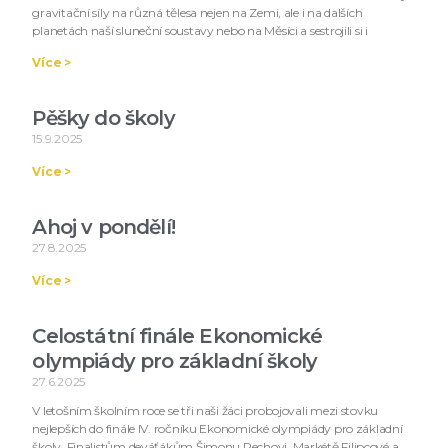
gravitační síly na různá tělesa nejen na Zemi, ale i na dalších
planetách naší sluneční soustavy nebo na Měsíci a sestrojili si i
Více >
Pěšky do školy
15.9.2025
Více >
Ahoj v pondělí!
27.8.2025
Více >
Celostátní finále Ekonomické
olympiády pro základní školy
27.6.2025
V letošním školním roce se tři naši žáci probojovali mezi stovku
nejlepších do finále IV. ročníku Ekonomické olympiády pro základní
školy. Finalistům deváťákům Šimonu Pechovi, Markétě Filipcové a