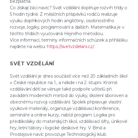
bezplatná.
Co získají žáci navíc? Svět vzdělání doplňuje rozvrh třídy o
5 hodin týdně. Z měsíčních příspěvků rodičů realizuje
výuku doplňkových hodin angličtiny, osobnostního
rozvoje, logiky, programování a dalších. Matematika je v
těchto třídách vyučovaná Hejného metodou.
Více informací, termíny informačních schůzek a přihlášku
najdete na webu:
https://svetvzdelani.cz/
SVĚT VZDĚLÁNÍ
Svět vzdělání je dnes součástí více než 20 základních škol
v České republice na 1., a někde i na 2. stupni. Kromě
vzdělávání dětí se věnuje také podpoře učitelů při
zavádění moderních metod do výuky, školení sboroven a
obecnému rozvoji vzdělávání. Spolek připravuje vlastní
výukové materiály, organizuje vzdělávací konference,
semináře a online kurzy, nabízí program Logika pro
předškoláky do mateřských škol, vzdělávací šifry, únikové
hry, letní tábory i logické deskové hry. V Brně a
Prostějově navíc provozuje Technologický klub.