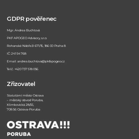
GDPR pověřenec
Mgr. Andrea Buchtová
PKF APOGEO Advisory, s.r.o.
Rohanské Nábřeží 671/15, 186 00 Praha 8
IČ: 241 54 768
Email: andrea.buchtova@pkfapogeo.cz
Tel.č. +420 737 518 056
Zřizovatel
Statutární město Ostrava
– městský obvod Poruba,
Klimkovická 28/55,
708 56 Ostrava-Poruba