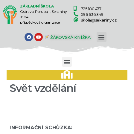
ZÁKLADNÍ ŠKOLA
725 180 477
Ostrava-Poruba, I. Sekaniny
596 636 349
1804
skola@sekaniny.cz
příspěvková organizace
ŽÁKOVSKÁ KNÍŽKA
Svět vzdělání
INFORMAČNÍ SCHŮZKA: