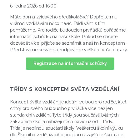
6. ledna 2026 od 16:00
Máte doma zvídavého předškoláčka? Dopřejte mu
v rámci vzdělávání něco navíc! Rádi vám s tím
pomůžeme. Pro rodiče budoucích prvňáčků pořádáme
informační schůzku na naší škole. Pokud se chcete
dozvědět více, přijďte se seznámit s naším konceptem.
Představíme se vám a zodpovíme veškeré vaše dotazy.
Registrace na informační schůzky
TŘÍDY S KONCEPTEM SVĚTA VZDĚLÁNÍ
Koncept Světa vzdělání je ideální volbou pro rodiče, kteří
chtějí pro svého budoucího prvňáčka více než jen
standardní vzdělání. Tyto třídy jsou součástí běžných
základních škol a nabízejí něco navíc už od 1. třídy.
Třída je nedílnou součástí školy. Veškerou školní výuku
dle Školního vzdělávacího programu zajišťuje škola a je