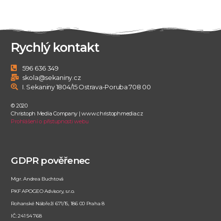
Rychlý kontakt
596 636 349
skola@sekaniny.cz
I. Sekaniny 1804/15 Ostrava-Poruba 708 00
© 2020
Christoph Media Company | www.christophmedia.cz
Prohlášení o přístupnosti webu
GDPR pověřenec
Mgr. Andrea Buchtová
PKF APOGEO Advisory, s.r.o.
Rohanské Nábřeží 671/15, 186 00 Praha 8
IČ: 241 54 768