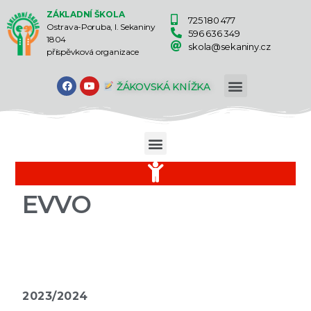
ZÁKLADNÍ ŠKOLA
725 180 477
Ostrava-Poruba, I. Sekaniny
596 636 349
1804
skola@sekaniny.cz
příspěvková organizace
ŽÁKOVSKÁ KNÍŽKA
EVVO
2023/2024