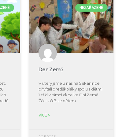
AZENÉ
NEZAŘAZENÉ
Den Země
st,
V úterý jsme u nás na Sekanince
26.
přivítali předškoláky spolu s dětmi
ích.
1. tříd v rámci akce ke Dni Země.
ípadě
Žáci z 8.B se dětem
VÍCE >
20.5.2026