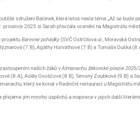
í soutěže sdružení Balónek, která letos nesla téma „Až se bude
. prosince 2025 si Sarah převzala ocenění na Magistrátu měst
o projektu
Barevné pohádky
(SVČ Ostrčilova ul., Moravská Ostra
 Rýznarové (7. B), Agáthy Horváthové (7. B) a Tomáše Duška (8. 
t zastoupením našich žáků v
Almanachu žákovské poezie 2025
cové (8. A), Adély Gvoščové (8. B), Simony Zoubkové (9. B) a S
lmanachu, který se konal v Radniční restauraci u Magistrátu m
ejeme jim mnoho úspěchů a inspirace v jejich další literární