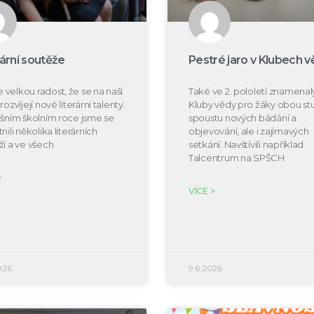
rární soutěže
Pestré jaro v Klubech v
velkou radost, že se na naší
Také ve 2. pololetí znamenal
rozvíjejí nové literární talenty.
Kluby vědy pro žáky obou s
ošním školním roce jsme se
spoustu nových bádání a
nili několika literárních
objevování, ale i zajímavých
ží a ve všech
setkání. Navštívili například
Talcentrum na SPŠCH
>
VÍCE >
026
9.6.2026