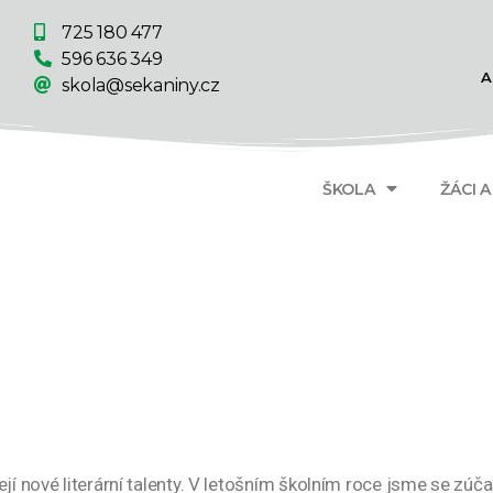
725 180 477
596 636 349
A
skola@sekaniny.cz
ŠKOLA
ŽÁCI 
í nové literární talenty. V letošním školním roce jsme se zúčast