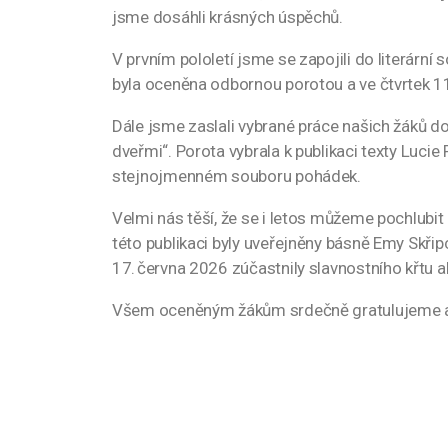
jsme dosáhli krásných úspěchů.
V prvním pololetí jsme se zapojili do literárn
byla oceněna odbornou porotou a ve čtvrtek 11
Dále jsme zaslali vybrané práce našich žáků d
dveřmi“. Porota vybrala k publikaci texty Lucie
stejnojmenném souboru pohádek.
Velmi nás těší, že se i letos můžeme pochlubi
této publikaci byly uveřejněny básně Emy Skřip
17. června 2026 zúčastnily slavnostního křtu a
Všem oceněným žákům srdečně gratulujeme a př