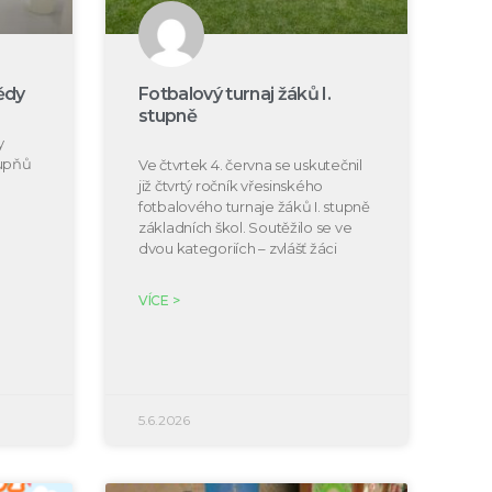
ědy
Fotbalový turnaj žáků I.
stupně
y
tupňů
Ve čtvrtek 4. června se uskutečnil
již čtvrtý ročník vřesinského
fotbalového turnaje žáků I. stupně
základních škol. Soutěžilo se ve
dvou kategoriích – zvlášť žáci
VÍCE >
5.6.2026