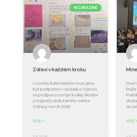
NEZAŘAZENÉ
Zdraví v každém kroku
Mine
I v tomto kalendářním roce jsme
Dne 1.
byli podpořeni v souladu s Výzvou
finál
na podporu rozvoje kvality školství
Pražs
z rozpočtu statutárního města
dosta
Ostravy na rok 2026.
se zú
VÍCE >
VÍCE 
3.6.2026
3.6.20