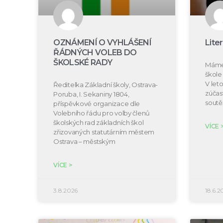
OZNÁMENÍ O VYHLÁŠENÍ
Lite
ŘÁDNÝCH VOLEB DO
ŠKOLSKÉ RADY
Máme 
škole 
V let
Ředitelka Základní školy, Ostrava-
zúčast
Poruba, I. Sekaniny 1804,
soutě
příspěvkové organizace dle
Volebního řádu pro volby členů
školských rad základních škol
VÍCE 
zřizovaných statutárním městem
Ostrava – městským
VÍCE >
3.8.2026
18.6.2