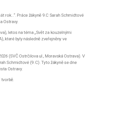
 psát rok…“. Práce žákyně 9.C Sarah Schmidtové
a Ostravy.
va), letos na téma „Svět za kouzelnými
A), které byly následně zveřejněny ve
/2026
(SVČ Ostrčilova ul., Moravská Ostrava). V
arah Schmidtové (9. C). Tyto žákyně se dne
ěsta Ostravy.
 tvorbě.