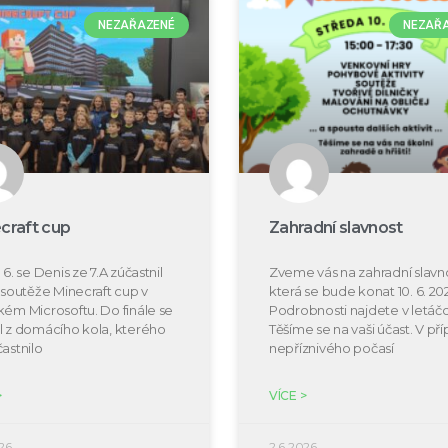
NEZAŘAZENÉ
NEZAŘ
craft cup
Zahradní slavnost
 6. se Denis ze 7.A zúčastnil
Zveme vás na zahradní slavno
e soutěže Minecraft cup v
která se bude konat 10. 6. 20
kém Microsoftu. Do finále se
Podrobnosti najdete v letáčc
l z domácího kola, kterého
Těšíme se na vaši účast. V př
častnilo
nepříznivého počasí
>
VÍCE >
26
2.6.2026