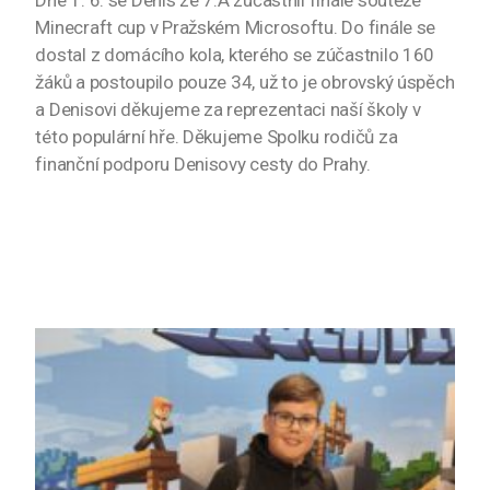
Dne 1. 6. se Denis ze 7.A zúčastnil finále soutěže
Minecraft cup v Pražském Microsoftu. Do finále se
dostal z domácího kola, kterého se zúčastnilo 160
žáků a postoupilo pouze 34, už to je obrovský úspěch
a Denisovi děkujeme za reprezentaci naší školy v
této populární hře. Děkujeme Spolku rodičů za
finanční podporu Denisovy cesty do Prahy.