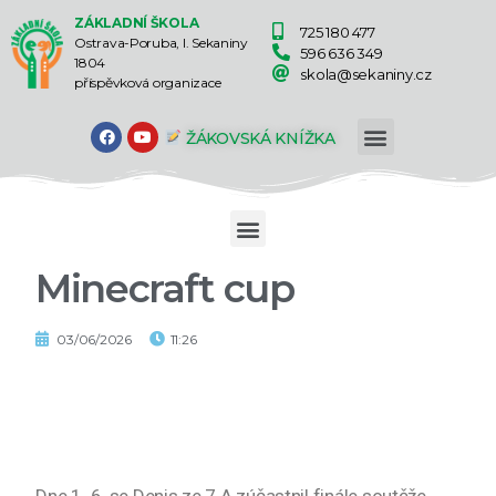
ZÁKLADNÍ ŠKOLA
725 180 477
Ostrava-Poruba, I. Sekaniny
596 636 349
1804
skola@sekaniny.cz
příspěvková organizace
ŽÁKOVSKÁ KNÍŽKA
Minecraft cup
03/06/2026
11:26