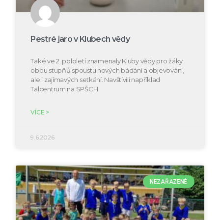
Pestré jaro v Klubech vědy
Také ve 2. pololetí znamenaly Kluby vědy pro žáky
obou stupňů spoustu nových bádání a objevování,
ale i zajímavých setkání. Navštívili například
Talcentrum na SPŠCH
VÍCE >
9.6.2026
NEZAŘAZENÉ