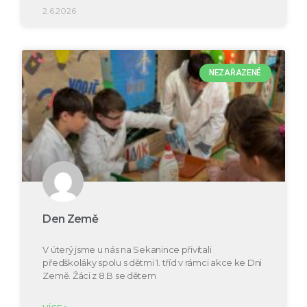
2.6.2026
NEZAŘAZENÉ
Den Země
V úterý jsme u nás na Sekanince přivítali
předškoláky spolu s dětmi 1. tříd v rámci akce ke Dni
Země. Žáci z 8.B se dětem