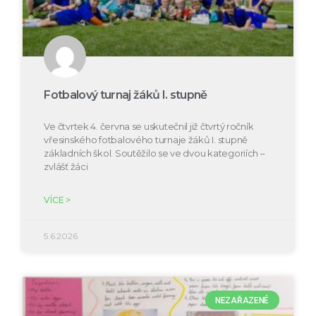
Fotbalový turnaj žáků I. stupně
Ve čtvrtek 4. června se uskutečnil již čtvrtý ročník
vřesinského fotbalového turnaje žáků I. stupně
základních škol. Soutěžilo se ve dvou kategoriích –
zvlášť žáci
VÍCE >
5.6.2026
NEZAŘAZENÉ