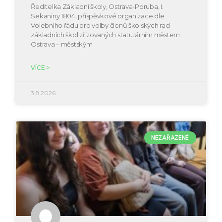
Ředitelka Základní školy, Ostrava-Poruba, I.
Sekaniny 1804, příspěvkové organizace dle
Volebního řádu pro volby členů školských rad
základních škol zřizovaných statutárním městem
Ostrava – městským
VÍCE >
3.8.2026
NEZAŘAZENÉ