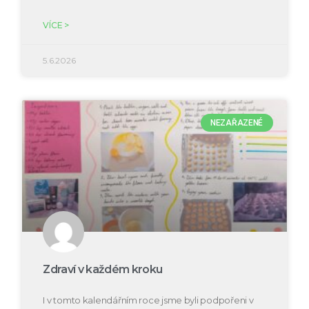
VÍCE >
5.6.2026
NEZAŘAZENÉ
Zdraví v každém kroku
I v tomto kalendářním roce jsme byli podpořeni v