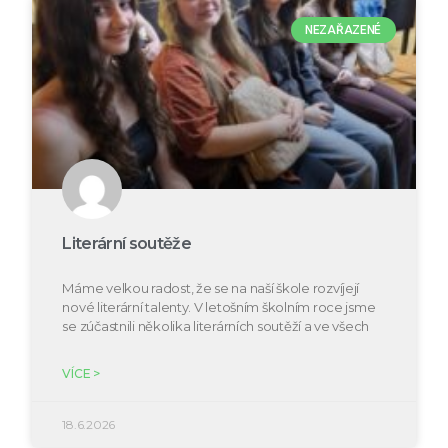
NEZAŘAZENÉ
Literární soutěže
Máme velkou radost, že se na naší škole rozvíjejí
nové literární talenty. V letošním školním roce jsme
se zúčastnili několika literárních soutěží a ve všech
VÍCE >
18.6.2026