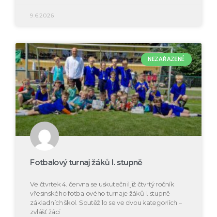
9.6.2026
NEZAŘAZENÉ
Fotbalový turnaj žáků I. stupně
Ve čtvrtek 4. června se uskutečnil již čtvrtý ročník
vřesinského fotbalového turnaje žáků I. stupně
základních škol. Soutěžilo se ve dvou kategoriích –
zvlášť žáci