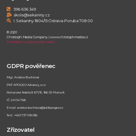
596 636 349
skola@sekaniny.cz
I. Sekaniny 1804/15 Ostrava-Poruba 708 00
© 2020
Christoph Media Company | www.christophmedia.cz
Prohlášení o přístupnosti webu
GDPR pověřenec
Mgr. Andrea Buchtová
PKF APOGEO Advisory, s.r.o.
Rohanské Nábřeží 671/15, 186 00 Praha 8
IČ: 241 54 768
Email: andrea.buchtova@pkfapogeo.cz
Tel.č. +420 737 518 056
Zřizovatel