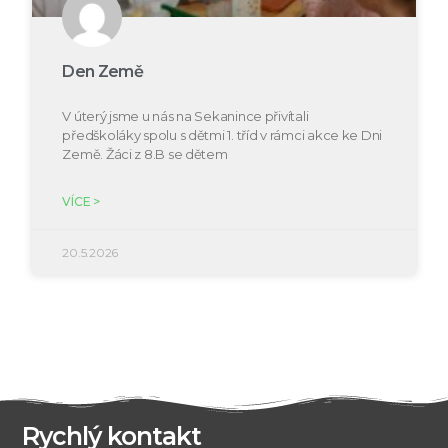
Den Země
V úterý jsme u nás na Sekanince přivítali
předškoláky spolu s dětmi 1. tříd v rámci akce ke Dni
Země. Žáci z 8.B se dětem
VÍCE >
20.5.2026
Rychlý kontakt