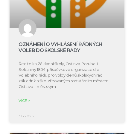
OZNÁMENÍ O VYHLÁŠENÍ ŘÁDNÝCH
VOLEB DO ŠKOLSKÉ RADY
Ředitelka Základní školy, Ostrava-Poruba, I.
Sekaniny 1804, příspěvkové organizace dle
Volebního řádu pro volby členů školských rad
základních škol zřizovaných statutárním městem
Ostrava – městským
VÍCE >
3.8.2026