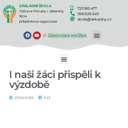
ZÁKLADNÍ ŠKOLA
725 180 477
Ostrava-Poruba, I. Sekaniny
596 636 349
1804
skola@sekaniny.cz
příspěvková organizace
ŽÁKOVSKÁ KNÍŽKA
I naši žáci přispěli k
výzdobě
23/04/2025
11:43