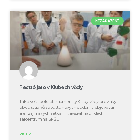
NEZAŘAZENÉ
Pestré jaro v Klubech vědy
Také ve 2. pololetí znamenaly Kluby vědy pro žáky
obou stupňů spoustu nových bádání a objevování,
ale i zajímavých setkání. Navštívili například
Talcentrum na SPŠCH
VÍCE >