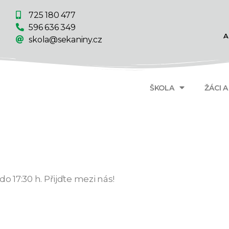
725 180 477
596 636 349
A
skola@sekaniny.cz
ŠKOLA
ŽÁCI 
o 17:30 h. Přijďte mezi nás!