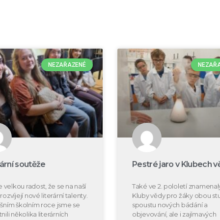
NEZAŘAZENÉ
NEZAŘ
rární soutěže
Pestré jaro v Klubech v
velkou radost, že se na naší
Také ve 2. pololetí znamenal
rozvíjejí nové literární talenty.
Kluby vědy pro žáky obou s
ošním školním roce jsme se
spoustu nových bádání a
nili několika literárních
objevování, ale i zajímavých