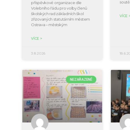
soutě
příspěvkové organizace dle
Volebního řádu pro volby členů
školských rad základních škol
VÍCE 
zřizovaných statutárním městem
Ostrava – městským
VÍCE >
3.8.2026
18.6.2
NEZAŘAZENÉ