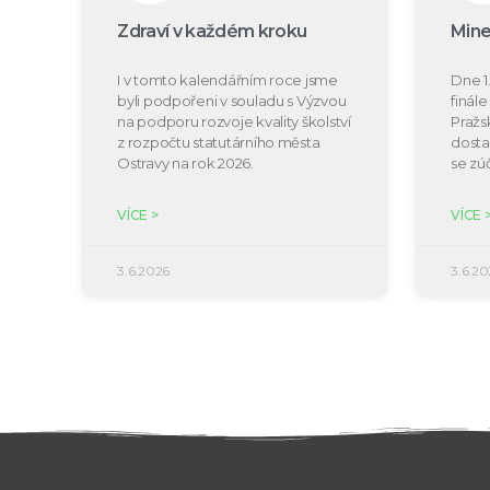
Zdraví v každém kroku
Mine
I v tomto kalendářním roce jsme
Dne 1.
byli podpořeni v souladu s Výzvou
finál
na podporu rozvoje kvality školství
Pražs
z rozpočtu statutárního města
dosta
Ostravy na rok 2026.
se zú
VÍCE >
VÍCE 
3.6.2026
3.6.20