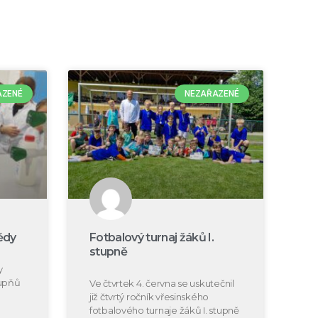
AZENÉ
NEZAŘAZENÉ
ědy
Fotbalový turnaj žáků I.
stupně
y
tupňů
Ve čtvrtek 4. června se uskutečnil
již čtvrtý ročník vřesinského
fotbalového turnaje žáků I. stupně