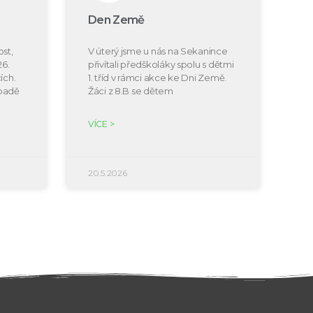
Den Země
st,
V úterý jsme u nás na Sekanince
26.
přivítali předškoláky spolu s dětmi
ích.
1. tříd v rámci akce ke Dni Země.
ípadě
Žáci z 8.B se dětem
VÍCE >
20.5.2026