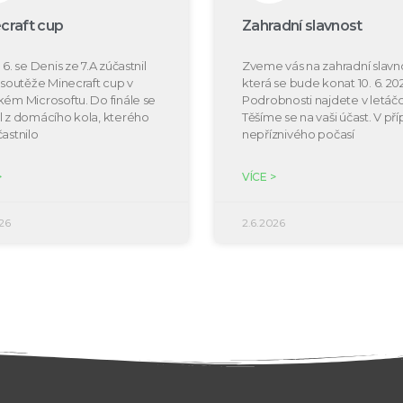
craft cup
Zahradní slavnost
 6. se Denis ze 7.A zúčastnil
Zveme vás na zahradní slavno
e soutěže Minecraft cup v
která se bude konat 10. 6. 20
kém Microsoftu. Do finále se
Podrobnosti najdete v letáčc
l z domácího kola, kterého
Těšíme se na vaši účast. V př
častnilo
nepříznivého počasí
>
VÍCE >
26
2.6.2026