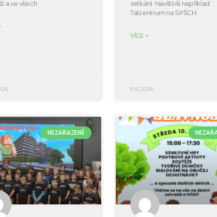
ží a ve všech
setkání. Navštívili například
Talcentrum na SPŠCH
>
VÍCE >
026
9.6.2026
NEZAŘAZENÉ
NEZAŘ