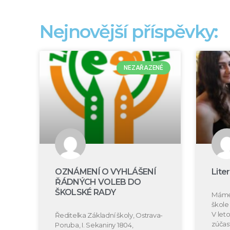
Nejnovější příspěvky:
NEZAŘAZENÉ
OZNÁMENÍ O VYHLÁŠENÍ
Lite
ŘÁDNÝCH VOLEB DO
ŠKOLSKÉ RADY
Máme 
škole 
V let
Ředitelka Základní školy, Ostrava-
zúčast
Poruba, I. Sekaniny 1804,