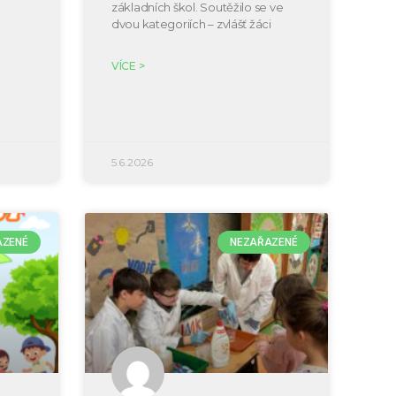
základních škol. Soutěžilo se ve
dvou kategoriích – zvlášť žáci
VÍCE >
5.6.2026
AZENÉ
NEZAŘAZENÉ