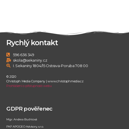
Rychlý kontakt
596 636 349
skola@sekaniny.cz
I. Sekaniny 1804/15 Ostrava-Poruba 708 00
© 2020
Christoph Media Company | www.christophmedia.cz
Prohlášení o přístupnosti webu
GDPR pověřenec
Mgr. Andrea Buchtová
PKF APOGEO Advisory, s.r.o.