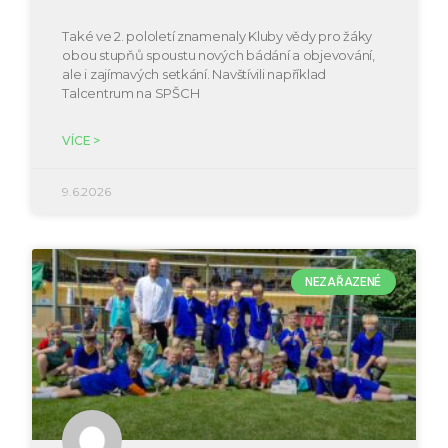
Také ve 2. pololetí znamenaly Kluby vědy pro žáky
obou stupňů spoustu nových bádání a objevování,
ale i zajímavých setkání. Navštívili například
Talcentrum na SPŠCH
VÍCE >
9.6.2026
NEZAŘAZENÉ