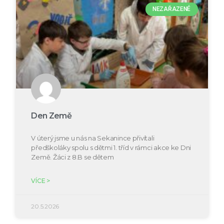
NEZAŘAZENÉ
Den Země
V úterý jsme u nás na Sekanince přivítali
předškoláky spolu s dětmi 1. tříd v rámci akce ke Dni
Země. Žáci z 8.B se dětem
VÍCE >
20.5.2026