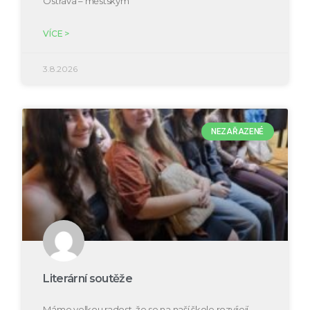
Ostrava – městským
VÍCE >
3.8.2026
NEZAŘAZENÉ
Literární soutěže
Máme velkou radost, že se na naší škole rozvíjejí