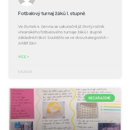
Fotbalový turnaj žáků I. stupně
Ve čtvrtek 4. června se uskutečnil již čtvrtý ročník
vřesinského fotbalového turnaje žáků I. stupně
základních škol. Soutěžilo se ve dvou kategoriích –
zvlášť žáci
VÍCE >
5.6.2026
NEZAŘAZENÉ