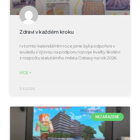
Zdraví v každém kroku
I v tomto kalendářním roce jsme byli podpořeni v
souladu s Výzvou na podporu rozvoje kvality školství
z rozpočtu statutárního města Ostravy na rok 2026.
VÍCE >
3.6.2026
NEZAŘAZENÉ