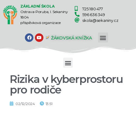
ZÁKLADNÍ ŠKOLA
725 180 477
Ostrava-Poruba, I. Sekaniny
596 636 349
1804
skola@sekaniny.cz
příspěvková organizace
ŽÁKOVSKÁ KNÍŽKA
Rizika v kyberprostoru
pro rodiče
02/12/2024
13:51