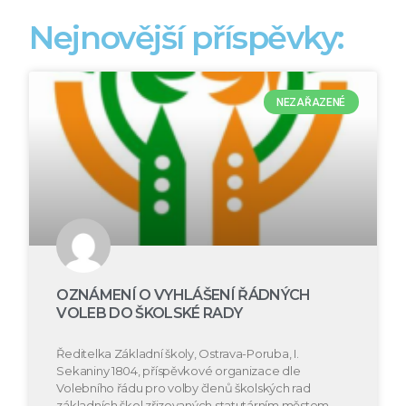
Nejnovější příspěvky:
NEZAŘAZENÉ
OZNÁMENÍ O VYHLÁŠENÍ ŘÁDNÝCH
VOLEB DO ŠKOLSKÉ RADY
Ředitelka Základní školy, Ostrava-Poruba, I.
Sekaniny 1804, příspěvkové organizace dle
Volebního řádu pro volby členů školských rad
základních škol zřizovaných statutárním městem