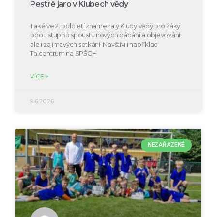
Pestré jaro v Klubech vědy
Také ve 2. pololetí znamenaly Kluby vědy pro žáky
obou stupňů spoustu nových bádání a objevování,
ale i zajímavých setkání. Navštívili například
Talcentrum na SPŠCH
VÍCE >
9.6.2026
NEZAŘAZENÉ