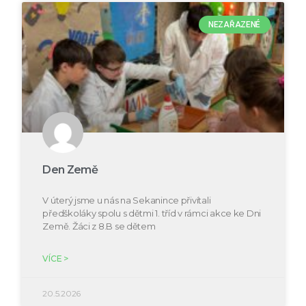
NEZAŘAZENÉ
Den Země
V úterý jsme u nás na Sekanince přivítali
předškoláky spolu s dětmi 1. tříd v rámci akce ke Dni
Země. Žáci z 8.B se dětem
VÍCE >
20.5.2026