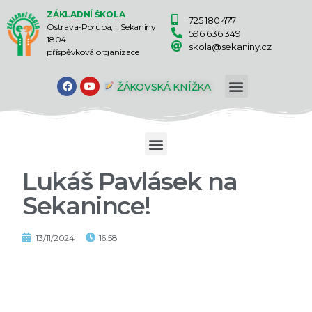
ZÁKLADNÍ ŠKOLA
725 180 477
Ostrava-Poruba, I. Sekaniny
596 636 349
1804
skola@sekaniny.cz
příspěvková organizace
ŽÁKOVSKÁ KNÍŽKA
Lukáš Pavlásek na
Sekanince!
13/11/2024
16:58