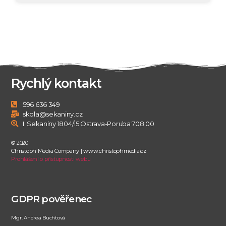
Rychlý kontakt
596 636 349
skola@sekaniny.cz
I. Sekaniny 1804/15 Ostrava-Poruba 708 00
© 2020
Christoph Media Company | www.christophmedia.cz
Prohlášení o přístupnosti webu
GDPR pověřenec
Mgr. Andrea Buchtová