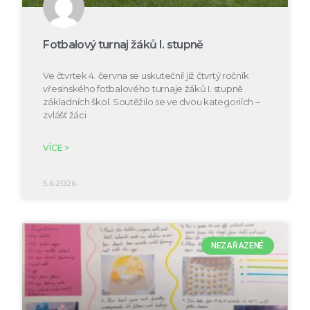
Fotbalový turnaj žáků I. stupně
Ve čtvrtek 4. června se uskutečnil již čtvrtý ročník
vřesinského fotbalového turnaje žáků I. stupně
základních škol. Soutěžilo se ve dvou kategoriích –
zvlášť žáci
VÍCE >
5.6.2026
NEZAŘAZENÉ