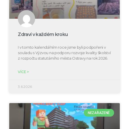
Zdraví v každém kroku
I v tomto kalendářním roce jsme byli podpořeni v
souladu s Výzvou na podporu rozvoje kvality školství
z rozpočtu statutárního města Ostravy na rok 2026.
VÍCE >
3.6.2026
NEZAŘAZENÉ