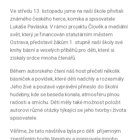
Ve středu 13. listopadu jsme na naší škole přivítali
známého českého herce, komika a spisovatele
Lukáše Pavláska. V rámci projektu Člověk a mediální
svět, který je financován statutárním městem
Ostrava, představil žákům 1. stupně naší školy své
knihy básní a veselých příběhů pro děti, které si
získaly srdce mnoha čtenářů.
Během autorského čtení náš host přečetl několik
básniček a povídek, které děti nadchly a rozesmály.
Jeho živé a poutavé vyprávění přineslo do školní
hudebny, kde se beseda konala, atmosféru plnou
radosti a smíchu. Děti měly také možnost položit
autorovi různé otázky týkající se jeho tvorby i života
spisovatele.
Věříme, že tato návštěva byla pro děti příjemným
zpestřením hodin literatury a inspirovala mnoho