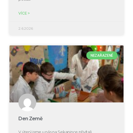
VÍCE >
2.6.2026
NEZAŘAZENÉ
Den Země
V úterý jsme u nás na Sekanince přivítali