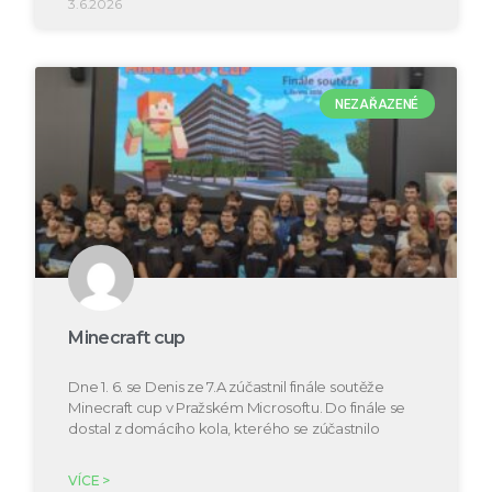
3.6.2026
NEZAŘAZENÉ
Minecraft cup
Dne 1. 6. se Denis ze 7.A zúčastnil finále soutěže
Minecraft cup v Pražském Microsoftu. Do finále se
dostal z domácího kola, kterého se zúčastnilo
VÍCE >