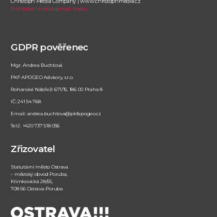
Christoph Media Company | www.christophmedia.cz
Prohlášení o přístupnosti webu
GDPR pověřenec
Mgr. Andrea Buchtová
PKF APOGEO Advisory, s.r.o.
Rohanské Nábřeží 671/15, 186 00 Praha 8
IČ: 241 54 768
Email: andrea.buchtova@pkfapogeo.cz
Tel.č. +420 737 518 056
Zřizovatel
Statutární město Ostrava
– městský obvod Poruba,
Klimkovická 28/55,
708 56 Ostrava-Poruba