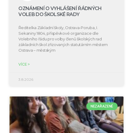
OZNÁMENÍ O VYHLÁŠENÍ ŘÁDNÝCH
VOLEB DO ŠKOLSKÉ RADY
Ředitelka Základní školy, Ostrava-Poruba, I.
Sekaniny 1804, příspěvkové organizace dle
Volebního řádu pro volby členů školských rad
základních škol zřizovaných statutárním městem
Ostrava – městským
VÍCE >
3.8.2026
NEZAŘAZENÉ