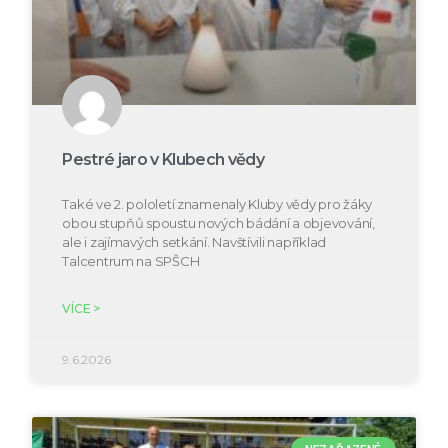
Pestré jaro v Klubech vědy
Také ve 2. pololetí znamenaly Kluby vědy pro žáky
obou stupňů spoustu nových bádání a objevování,
ale i zajímavých setkání. Navštívili například
Talcentrum na SPŠCH
VÍCE >
9.6.2026