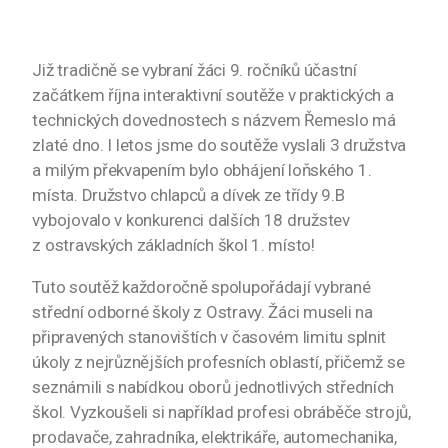
Již tradičně se vybraní žáci 9. ročníků účastní
začátkem října interaktivní soutěže v praktických a
technických dovednostech s názvem Řemeslo má
zlaté dno. I letos jsme do soutěže vyslali 3 družstva
a milým překvapením bylo obhájení loňského 1.
místa. Družstvo chlapců a dívek ze třídy 9.B
vybojovalo v konkurenci dalších 18 družstev
z ostravských základních škol 1. místo!
Tuto soutěž každoročně spolupořádají vybrané
střední odborné školy z Ostravy. Žáci museli na
připravených stanovištích v časovém limitu splnit
úkoly z nejrůznějších profesních oblastí, přičemž se
seznámili s nabídkou oborů jednotlivých středních
škol. Vyzkoušeli si například profesi obráběče strojů,
prodavače, zahradníka, elektrikáře, automechanika,