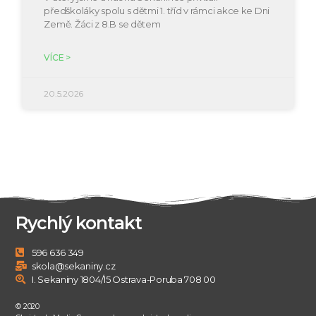
předškoláky spolu s dětmi 1. tříd v rámci akce ke Dni
Země. Žáci z 8.B se dětem
VÍCE >
20.5.2026
Rychlý kontakt
596 636 349
skola@sekaniny.cz
I. Sekaniny 1804/15 Ostrava-Poruba 708 00
© 2020