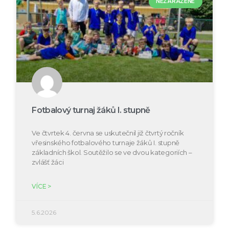
NEZAŘAZENÉ
Fotbalový turnaj žáků I. stupně
Ve čtvrtek 4. června se uskutečnil již čtvrtý ročník
vřesinského fotbalového turnaje žáků I. stupně
základních škol. Soutěžilo se ve dvou kategoriích –
zvlášť žáci
VÍCE >
5.6.2026