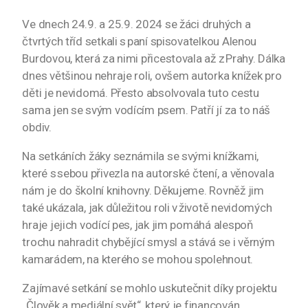
Ve dnech 24.9. a 25.9. 2024 se žáci druhých a
čtvrtých tříd setkali s paní spisovatelkou Alenou
Burdovou, která za nimi přicestovala až z Prahy. Dálka
dnes většinou nehraje roli, ovšem autorka knížek pro
děti je nevidomá. Přesto absolvovala tuto cestu
sama jen se svým vodícím psem. Patří jí za to náš
obdiv.
Na setkáních žáky seznámila se svými knížkami,
které s sebou přivezla na autorské čtení, a věnovala
nám je do školní knihovny. Děkujeme. Rovněž jim
také ukázala, jak důležitou roli v životě nevidomých
hraje jejich vodící pes, jak jim pomáhá alespoň
trochu nahradit chybějící smysl a stává se i věrným
kamarádem, na kterého se mohou spolehnout.
Zajímavé setkání se mohlo uskutečnit díky projektu
„Člověk a mediální svět“, který je financován