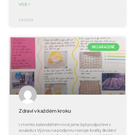
VÍCE >
5.6.2026
NEZAŘAZENÉ
Zdraví v každém kroku
I v tomto kalendářním roce jsme byli podpořeni v
souladu s Výzvou na podporu rozvoje kvality školství