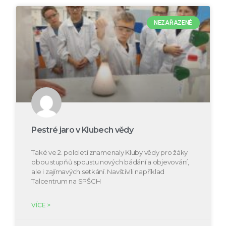
NEZAŘAZENÉ
Pestré jaro v Klubech vědy
Také ve 2. pololetí znamenaly Kluby vědy pro žáky
obou stupňů spoustu nových bádání a objevování,
ale i zajímavých setkání. Navštívili například
Talcentrum na SPŠCH
VÍCE >