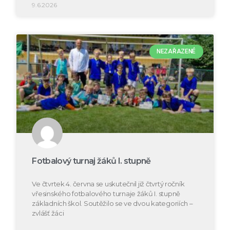
9.6.2026
NEZAŘAZENÉ
Fotbalový turnaj žáků I. stupně
Ve čtvrtek 4. června se uskutečnil již čtvrtý ročník
vřesinského fotbalového turnaje žáků I. stupně
základních škol. Soutěžilo se ve dvou kategoriích –
zvlášť žáci