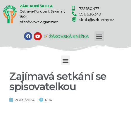
ZÁKLADNÍ ŠKOLA
725 180 477
Ostrava-Poruba, I. Sekaniny
596 636 349
1804
skola@sekaniny.cz
příspěvková organizace
ŽÁKOVSKÁ KNÍŽKA
Zajímavá setkání se
spisovatelkou
26/09/2024
17:14