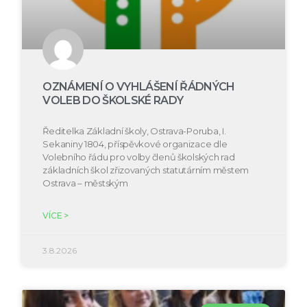
OZNÁMENÍ O VYHLÁŠENÍ ŘÁDNÝCH
VOLEB DO ŠKOLSKÉ RADY
Ředitelka Základní školy, Ostrava-Poruba, I.
Sekaniny 1804, příspěvkové organizace dle
Volebního řádu pro volby členů školských rad
základních škol zřizovaných statutárním městem
Ostrava – městským
VÍCE >
3.8.2026