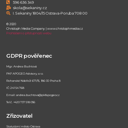
596 636 349
skola@sekaniny.cz
I. Sekaniny 1804/15 Ostrava-Poruba 708 00
© 2020
Christoph Media Company | www.christophmedia.cz
Prohlášení o přístupnosti webu
GDPR pověřenec
Mgr. Andrea Buchtová
PKF APOGEO Advisory, s.r.o.
Rohanské Nábřeží 671/15, 186 00 Praha 8
IČ: 241 54 768
Email: andrea.buchtova@pkfapogeo.cz
Tel.č. +420 737 518 056
Zřizovatel
Statutární město Ostrava