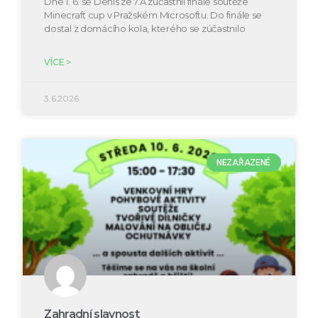
Dne 1. 6. se Denis ze 7.A zúčastnil finále soutěže
Minecraft cup v Pražském Microsoftu. Do finále se
dostal z domácího kola, kterého se zúčastnilo
VÍCE >
3.6.2026
NEZAŘAZENÉ
Zahradní slavnost