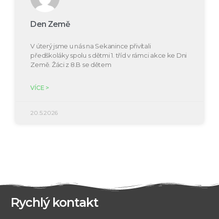
Den Země
V úterý jsme u nás na Sekanince přivítali
předškoláky spolu s dětmi 1. tříd v rámci akce ke Dni
Země. Žáci z 8.B se dětem
VÍCE >
20.5.2026
Rychlý kontakt