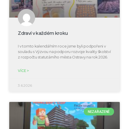
Zdraví v každém kroku
I v tomto kalendářním roce jsme byli podpořeni v
souladu s Výzvou na podporu rozvoje kvality školství
z rozpočtu statutárního města Ostravy na rok 2026.
VÍCE >
3.6.2026
NEZAŘAZENÉ