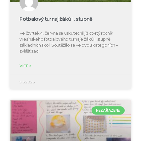
Fotbalový turnaj žáků I. stupně
Ve čtvrtek 4. června se uskutečnil již čtvrtý ročník
vřesinského fotbalového turnaje žáků I. stupně
základních škol. Soutěžilo se ve dvou kategoriích –
zvlášť žáci
VÍCE >
5.6.2026
NEZAŘAZENÉ