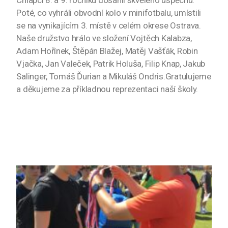
Chlapci 8. a 9. ročníku dosáhli skvělého úspěchu.
Poté, co vyhráli obvodní kolo v minifotbalu, umístili
se na vynikajícím 3. místě v celém okrese Ostrava.
Naše družstvo hrálo ve složení Vojtěch Kalabza,
Adam Hořínek, Štěpán Blažej, Matěj Vašťák, Robin
Vjačka, Jan Valeček, Patrik Holuša, Filip Knap, Jakub
Salinger, Tomáš Ďurian a Mikuláš Ondris.Gratulujeme
a děkujeme za příkladnou reprezentaci naší školy.