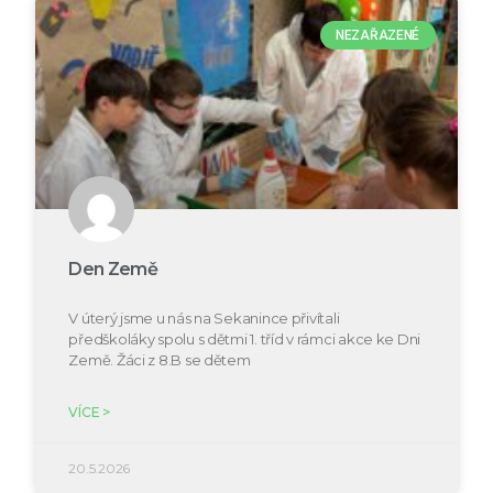
NEZAŘAZENÉ
Den Země
V úterý jsme u nás na Sekanince přivítali
předškoláky spolu s dětmi 1. tříd v rámci akce ke Dni
Země. Žáci z 8.B se dětem
VÍCE >
20.5.2026