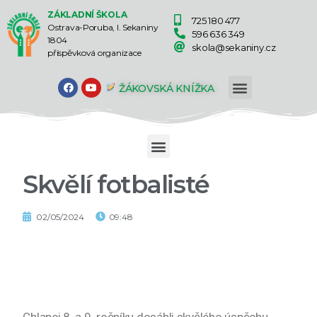
ZÁKLADNÍ ŠKOLA
725 180 477
Ostrava-Poruba, I. Sekaniny
596 636 349
1804
skola@sekaniny.cz
příspěvková organizace
ŽÁKOVSKÁ KNÍŽKA
Skvělí fotbalisté
02/05/2024
09:48