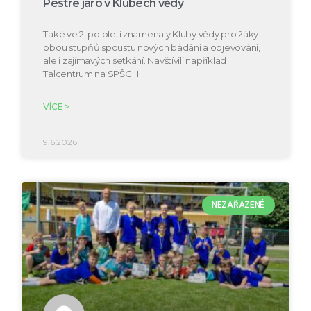
Pestré jaro v Klubech vědy
Také ve 2. pololetí znamenaly Kluby vědy pro žáky
obou stupňů spoustu nových bádání a objevování,
ale i zajímavých setkání. Navštívili například
Talcentrum na SPŠCH
VÍCE >
9.6.2026
NEZAŘAZENÉ