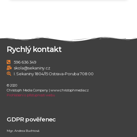
Rychlý kontakt
596 636 349
skola@sekaniny.cz
I. Sekaniny 1804/15 Ostrava-Poruba 708 00
© 2020
Christoph Media Company | www.christophmedia.cz
Prohlášení o přístupnosti webu
GDPR pověřenec
Mgr. Andrea Buchtová