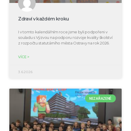
Zdraví v každém kroku
I v tomto kalendářním roce jsme byli podpořeni v
souladu s Výzvou na podporu rozvoje kvality školství
z rozpočtu statutárního města Ostravy na rok 2026.
VÍCE >
3.6.2026
NEZAŘAZENÉ