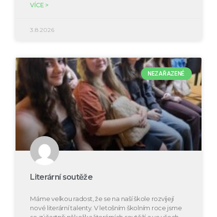
VÍCE >
3.8.2026
NEZAŘAZENÉ
Literární soutěže
Máme velkou radost, že se na naší škole rozvíjejí
nové literární talenty. V letošním školním roce jsme
se zúčastnili několika literárních soutěží a ve všech