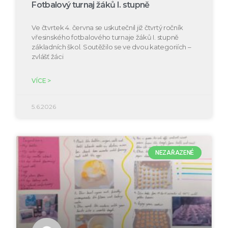
Fotbalový turnaj žáků I. stupně
Ve čtvrtek 4. června se uskutečnil již čtvrtý ročník
vřesinského fotbalového turnaje žáků I. stupně
základních škol. Soutěžilo se ve dvou kategoriích –
zvlášť žáci
VÍCE >
5.6.2026
NEZAŘAZENÉ