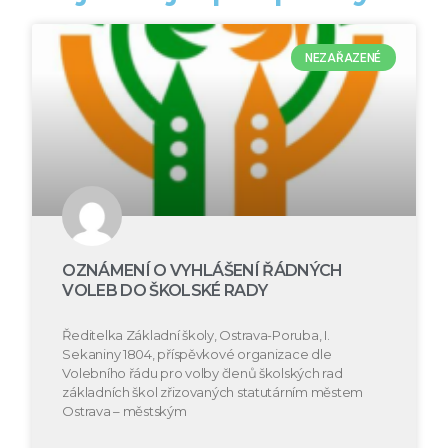
NEZAŘAZENÉ
OZNÁMENÍ O VYHLÁŠENÍ ŘÁDNÝCH
VOLEB DO ŠKOLSKÉ RADY
Ředitelka Základní školy, Ostrava-Poruba, I.
Sekaniny 1804, příspěvkové organizace dle
Volebního řádu pro volby členů školských rad
základních škol zřizovaných statutárním městem
Ostrava – městským