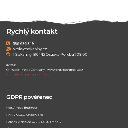
Rychlý kontakt
596 636 349
skola@sekaniny.cz
I. Sekaniny 1804/15 Ostrava-Poruba 708 00
© 2020
Christoph Media Company | www.christophmedia.cz
Prohlášení o přístupnosti webu
GDPR pověřenec
Mgr. Andrea Buchtová
PKF APOGEO Advisory, s.r.o.
Rohanské Nábřeží 671/15, 186 00 Praha 8