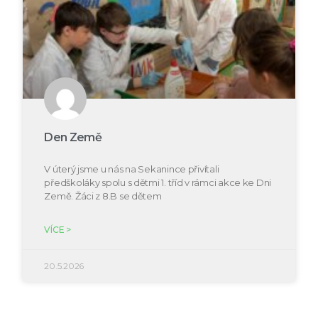
Den Země
V úterý jsme u nás na Sekanince přivítali
předškoláky spolu s dětmi 1. tříd v rámci akce ke Dni
Země. Žáci z 8.B se dětem
VÍCE >
20.5.2026