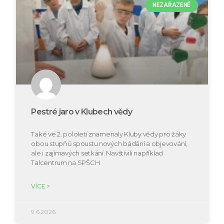
NEZAŘAZENÉ
Pestré jaro v Klubech vědy
Také ve 2. pololetí znamenaly Kluby vědy pro žáky
obou stupňů spoustu nových bádání a objevování,
ale i zajímavých setkání. Navštívili například
Talcentrum na SPŠCH
VÍCE >
9.6.2026