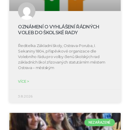
OZNÁMENÍ O VYHLÁŠENÍ ŘÁDNÝCH
VOLEB DO ŠKOLSKÉ RADY
Ředitelka Základní školy, Ostrava-Poruba, I.
Sekaniny 1804, příspěvkové organizace dle
Volebního řádu pro volby členů školských rad
základních škol zřizovaných statutárním městem
Ostrava – městským
VÍCE >
3.8.2026
NEZAŘAZENÉ