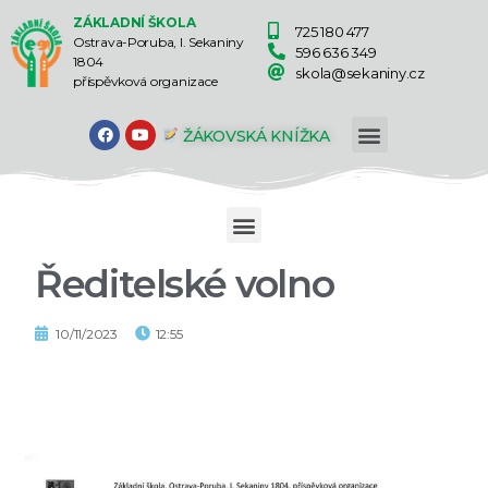
ZÁKLADNÍ ŠKOLA
725 180 477
Ostrava-Poruba, I. Sekaniny
596 636 349
1804
skola@sekaniny.cz
příspěvková organizace
ŽÁKOVSKÁ KNÍŽKA
Ředitelské volno
10/11/2023
12:55