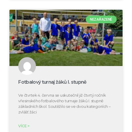
NEZAŘAZENÉ
Fotbalový turnaj žáků I. stupně
Ve čtvrtek 4. června se uskutečnil již čtvrtý ročník
vřesinského fotbalového turnaje žáků I. stupně
základních škol. Soutěžilo se ve dvou kategoriích –
zvlášť žáci
VÍCE >