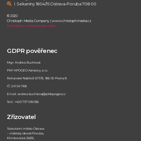
I. Sekaniny 1804/15 Ostrava-Poruba 708 00
© 2020
Christoph Media Company | www.christophmedia.cz
Prohlášení o přístupnosti webu
GDPR pověřenec
Mgr. Andrea Buchtová
PKF APOGEO Advisory, s.r.o.
Rohanské Nábřeží 671/15, 186 00 Praha 8
IČ: 241 54 768
Email: andrea.buchtova@pkfapogeo.cz
Tel.č. +420 737 518 056
Zřizovatel
Statutární město Ostrava
– městský obvod Poruba,
Klimkovická 28/55,