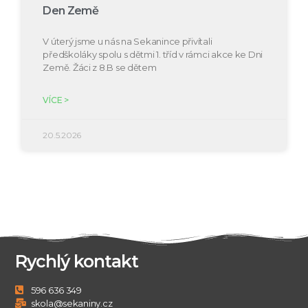
Den Země
V úterý jsme u nás na Sekanince přivítali
předškoláky spolu s dětmi 1. tříd v rámci akce ke Dni
Země. Žáci z 8.B se dětem
VÍCE >
20.5.2026
Rychlý kontakt
596 636 349
skola@sekaniny.cz