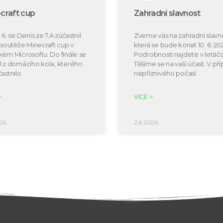
craft cup
Zahradní slavnost
 6. se Denis ze 7.A zúčastnil
Zveme vás na zahradní slavno
e soutěže Minecraft cup v
která se bude konat 10. 6. 20
kém Microsoftu. Do finále se
Podrobnosti najdete v letáčc
l z domácího kola, kterého
Těšíme se na vaši účast. V př
častnilo
nepříznivého počasí
>
VÍCE >
26
2.6.2026