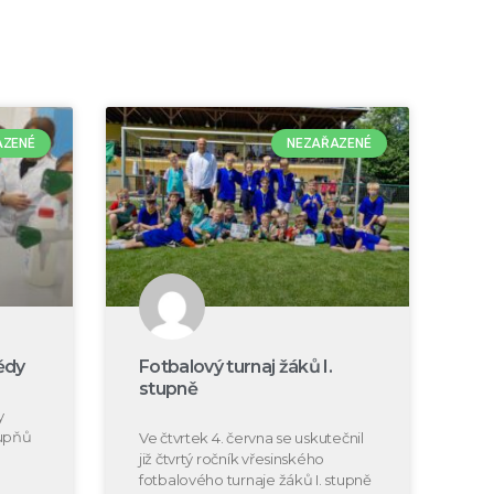
AZENÉ
NEZAŘAZENÉ
ědy
Fotbalový turnaj žáků I.
stupně
y
tupňů
Ve čtvrtek 4. června se uskutečnil
již čtvrtý ročník vřesinského
fotbalového turnaje žáků I. stupně