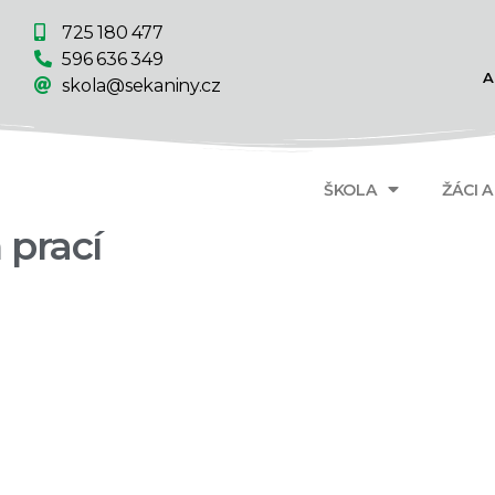
725 180 477
596 636 349
A
skola@sekaniny.cz
ŠKOLA
ŽÁCI 
prací