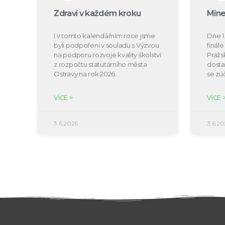
Zdraví v každém kroku
Mine
I v tomto kalendářním roce jsme
Dne 1.
byli podpořeni v souladu s Výzvou
finál
na podporu rozvoje kvality školství
Pražs
z rozpočtu statutárního města
dosta
Ostravy na rok 2026.
se zú
VÍCE >
VÍCE 
3.6.2026
3.6.20