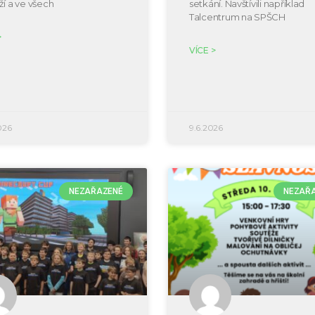
ží a ve všech
setkání. Navštívili například
Talcentrum na SPŠCH
>
VÍCE >
026
9.6.2026
NEZAŘAZENÉ
NEZAŘ