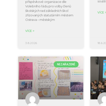
soutě
příspěvkové organizace dle
Volebního řádu pro volby členů
školských rad základních škol
VÍCE 
zřizovaných statutárním městem
Ostrava – městským
VÍCE >
3.8.2026
18.6.2
NEZAŘAZENÉ