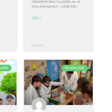
základních škol. Soutěžilo se ve
dvou kategoriích – zvlášť žáci
VÍCE >
5.6.2026
AZENÉ
NEZAŘAZENÉ