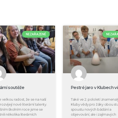
NEZAŘAZENÉ
NEZAŘ
rární soutěže
Pestré jaro v Klubech v
velkou radost, že se na naší
Také ve 2. pololetí znamenal
rozvíjejí nové literární talenty.
Kluby vědy pro žáky obou s
ošním školním roce jsme se
spoustu nových bádání a
nili několika literárních
objevování, ale i zajímavých