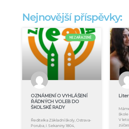
Nejnovější příspěvky:
NEZAŘAZENÉ
OZNÁMENÍ O VYHLÁŠENÍ
Lite
ŘÁDNÝCH VOLEB DO
ŠKOLSKÉ RADY
Máme 
škole 
V let
Ředitelka Základní školy, Ostrava-
zúčast
Poruba, I. Sekaniny 1804,