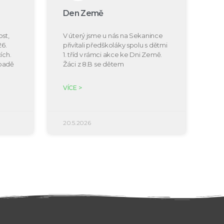
Den Země
st,
V úterý jsme u nás na Sekanince
26.
přivítali předškoláky spolu s dětmi
ích.
1. tříd v rámci akce ke Dni Země.
ípadě
Žáci z 8.B se dětem
VÍCE >
20.5.2026