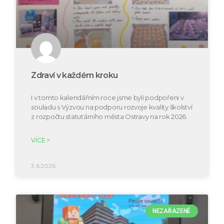
Zdraví v každém kroku
I v tomto kalendářním roce jsme byli podpořeni v
souladu s Výzvou na podporu rozvoje kvality školství
z rozpočtu statutárního města Ostravy na rok 2026.
VÍCE >
3.6.2026
NEZAŘAZENÉ