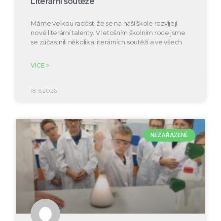
Literární soutěže
Máme velkou radost, že se na naší škole rozvíjejí
nové literární talenty. V letošním školním roce jsme
se zúčastnili několika literárních soutěží a ve všech
VÍCE >
18.6.2026
NEZAŘAZENÉ