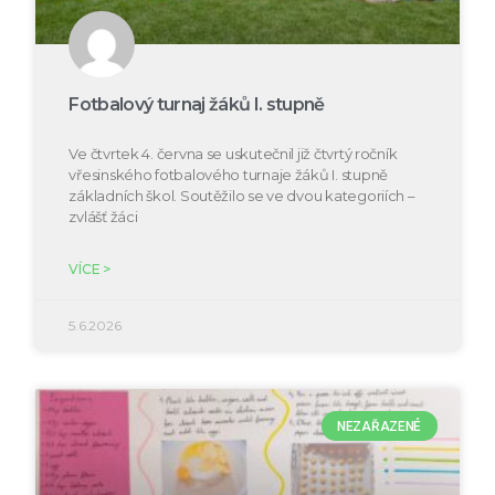
Fotbalový turnaj žáků I. stupně
Ve čtvrtek 4. června se uskutečnil již čtvrtý ročník
vřesinského fotbalového turnaje žáků I. stupně
základních škol. Soutěžilo se ve dvou kategoriích –
zvlášť žáci
VÍCE >
5.6.2026
NEZAŘAZENÉ