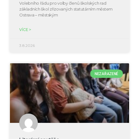
Volebního řádu pro volby členů školských rad
základních škol zřizovaných statutárním městem
Ostrava – městským
VÍCE >
3.8.2026
NEZAŘAZENÉ