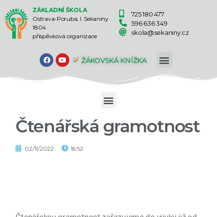
ZÁKLADNÍ ŠKOLA
725 180 477
Ostrava-Poruba, I. Sekaniny
596 636 349
1804
skola@sekaniny.cz
příspěvková organizace
ŽÁKOVSKÁ KNÍŽKA
Čtenářská gramotnost
02/11/2022
16:52