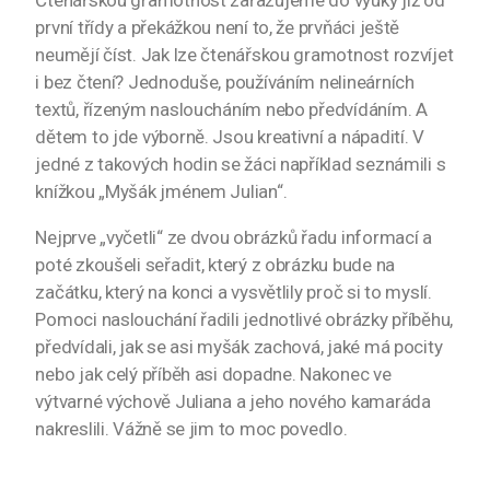
Čtenářskou gramotnost zařazujeme do výuky již od
první třídy a překážkou není to, že prvňáci ještě
neumějí číst. Jak lze čtenářskou gramotnost rozvíjet
i bez čtení? Jednoduše, používáním nelineárních
textů, řízeným nasloucháním nebo předvídáním. A
dětem to jde výborně. Jsou kreativní a nápadití. V
jedné z takových hodin se žáci například seznámili s
knížkou „Myšák jménem Julian“.
Nejprve „vyčetli“ ze dvou obrázků řadu informací a
poté zkoušeli seřadit, který z obrázku bude na
začátku, který na konci a vysvětlily proč si to myslí.
Pomoci naslouchání řadili jednotlivé obrázky příběhu,
předvídali, jak se asi myšák zachová, jaké má pocity
nebo jak celý příběh asi dopadne. Nakonec ve
výtvarné výchově Juliana a jeho nového kamaráda
nakreslili. Vážně se jim to moc povedlo.