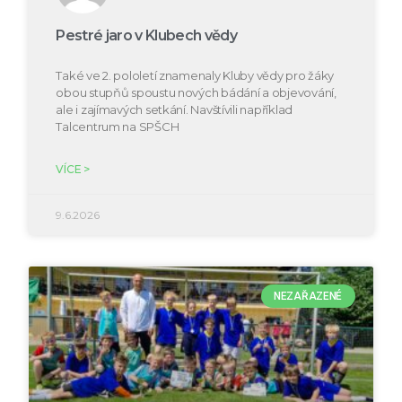
Pestré jaro v Klubech vědy
Také ve 2. pololetí znamenaly Kluby vědy pro žáky
obou stupňů spoustu nových bádání a objevování,
ale i zajímavých setkání. Navštívili například
Talcentrum na SPŠCH
VÍCE >
9.6.2026
NEZAŘAZENÉ