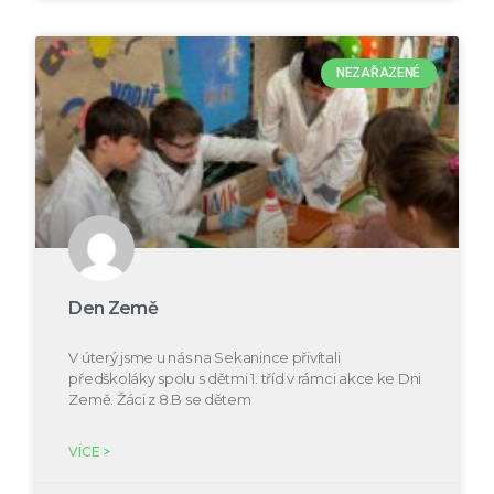
NEZAŘAZENÉ
Den Země
V úterý jsme u nás na Sekanince přivítali
předškoláky spolu s dětmi 1. tříd v rámci akce ke Dni
Země. Žáci z 8.B se dětem
VÍCE >