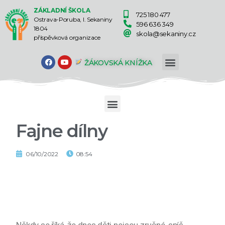
ZÁKLADNÍ ŠKOLA
725 180 477
Ostrava-Poruba, I. Sekaniny
596 636 349
1804
skola@sekaniny.cz
příspěvková organizace
ŽÁKOVSKÁ KNÍŽKA
Fajne dílny
06/10/2022
08:54