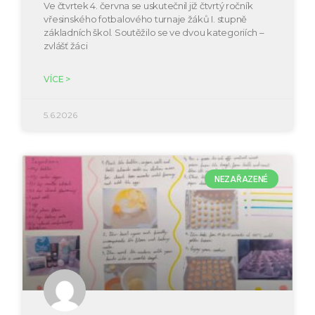
Ve čtvrtek 4. června se uskutečnil již čtvrtý ročník
vřesinského fotbalového turnaje žáků I. stupně
základních škol. Soutěžilo se ve dvou kategoriích –
zvlášť žáci
VÍCE >
5.6.2026
NEZAŘAZENÉ