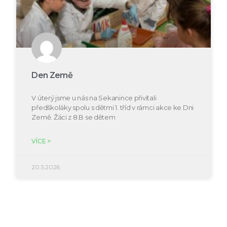
Den Země
V úterý jsme u nás na Sekanince přivítali
předškoláky spolu s dětmi 1. tříd v rámci akce ke Dni
Země. Žáci z 8.B se dětem
VÍCE >
20.5.2026