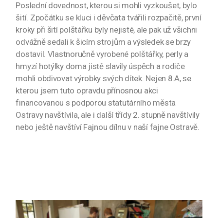
Poslední dovednost, kterou si mohli vyzkoušet, bylo
šití. Zpočátku se kluci i děvčata tvářili rozpačitě, první
kroky při šití polštářku byly nejisté, ale pak už všichni
odvážně sedali k šicím strojům a výsledek se brzy
dostavil. Vlastnoručně vyrobené polštářky, perly a
hmyzí hotýlky doma jistě slavily úspěch a rodiče
mohli obdivovat výrobky svých dítek. Nejen 8.A, se
kterou jsem tuto opravdu přínosnou akci
financovanou s podporou statutárního města
Ostravy navštívila, ale i další třídy 2. stupně navštívily
nebo ještě navštíví Fajnou dílnu v naší fajne Ostravě.