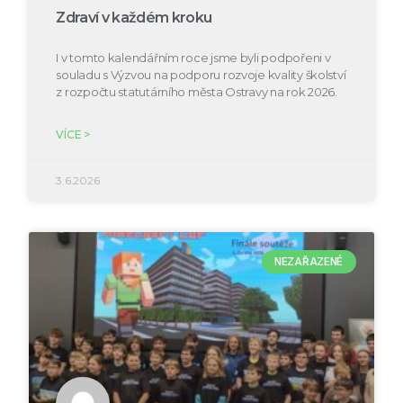
Zdraví v každém kroku
I v tomto kalendářním roce jsme byli podpořeni v
souladu s Výzvou na podporu rozvoje kvality školství
z rozpočtu statutárního města Ostravy na rok 2026.
VÍCE >
3.6.2026
NEZAŘAZENÉ