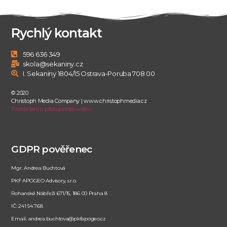
Rychlý kontakt
596 636 349
skola@sekaniny.cz
I. Sekaniny 1804/15 Ostrava-Poruba 708 00
© 2020
Christoph Media Company | www.christophmedia.cz
Prohlášení o přístupnosti webu
GDPR pověřenec
Mgr. Andrea Buchtová
PKF APOGEO Advisory, s.r.o.
Rohanské Nábřeží 671/15, 186 00 Praha 8
IČ: 241 54 768
Email: andrea.buchtova@pkfapogeo.cz