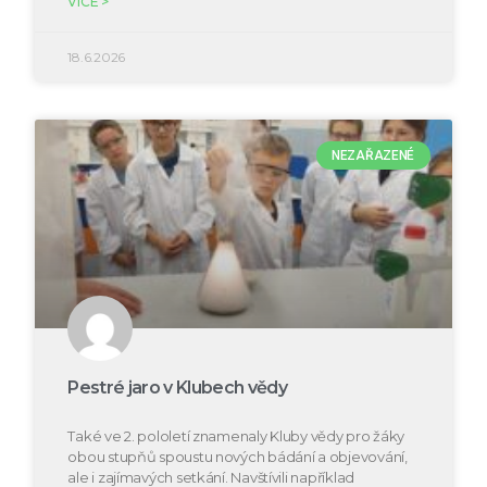
VÍCE >
18.6.2026
NEZAŘAZENÉ
Pestré jaro v Klubech vědy
Také ve 2. pololetí znamenaly Kluby vědy pro žáky
obou stupňů spoustu nových bádání a objevování,
ale i zajímavých setkání. Navštívili například