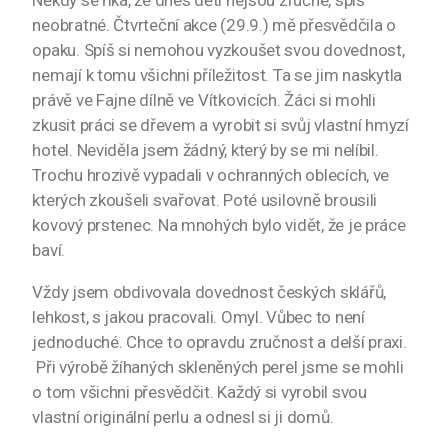
Někdy se říká, že dnes děti nejsou zručné, spíš
neobratné. Čtvrteční akce (29.9.) mě přesvědčila o
opaku. Spíš si nemohou vyzkoušet svou dovednost,
nemají k tomu všichni příležitost. Ta se jim naskytla
právě ve Fajne dílně ve Vítkovicích. Žáci si mohli
zkusit práci se dřevem a vyrobit si svůj vlastní hmyzí
hotel. Neviděla jsem žádný, který by se mi nelíbil.
Trochu hrozivě vypadali v ochranných oblecích, ve
kterých zkoušeli svařovat. Poté usilovně brousili
kovový prstenec. Na mnohých bylo vidět, že je práce
baví.
Vždy jsem obdivovala dovednost českých sklářů,
lehkost, s jakou pracovali. Omyl. Vůbec to není
jednoduché. Chce to opravdu zručnost a delší praxi.
Při výrobě žíhaných skleněných perel jsme se mohli
o tom všichni přesvědčit. Každý si vyrobil svou
vlastní originální perlu a odnesl si ji domů.