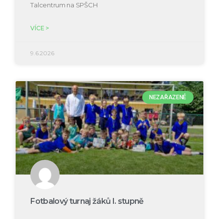
Talcentrum na SPŠCH
VÍCE >
9.6.2026
NEZAŘAZENÉ
Fotbalový turnaj žáků I. stupně