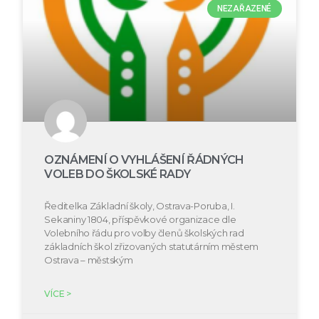
NEZAŘAZENÉ
OZNÁMENÍ O VYHLÁŠENÍ ŘÁDNÝCH
VOLEB DO ŠKOLSKÉ RADY
Ředitelka Základní školy, Ostrava-Poruba, I.
Sekaniny 1804, příspěvkové organizace dle
Volebního řádu pro volby členů školských rad
základních škol zřizovaných statutárním městem
Ostrava – městským
VÍCE >