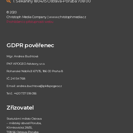
I. Sekaniny 1804/15 Ostrava-Poruba 708 00
© 2020
Christoph Media Company | www.christophmedia.cz
Prohlášení o přístupnosti webu
GDPR pověřenec
Mgr. Andrea Buchtová
PKF APOGEO Advisory, s.r.o.
Rohanské Nábřeží 671/15, 186 00 Praha 8
IČ: 241 54 768
Email: andrea.buchtova@pkfapogeo.cz
Tel.č. +420 737 518 056
Zřizovatel
Statutární město Ostrava
– městský obvod Poruba,
Klimkovická 28/55,
708 56 Ostrava-Poruba