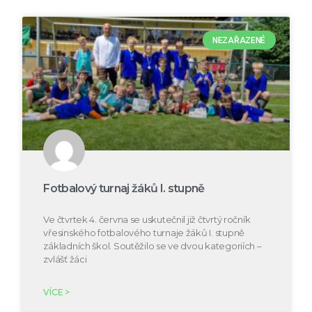
NEZAŘAZENÉ
Fotbalový turnaj žáků I. stupně
Ve čtvrtek 4. června se uskutečnil již čtvrtý ročník
vřesinského fotbalového turnaje žáků I. stupně
základních škol. Soutěžilo se ve dvou kategoriích –
zvlášť žáci
VÍCE >