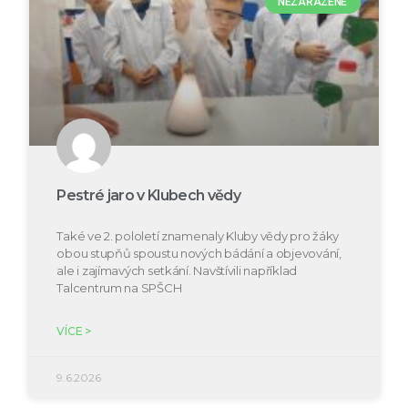
NEZAŘAZENÉ
Pestré jaro v Klubech vědy
Také ve 2. pololetí znamenaly Kluby vědy pro žáky
obou stupňů spoustu nových bádání a objevování,
ale i zajímavých setkání. Navštívili například
Talcentrum na SPŠCH
VÍCE >
9.6.2026