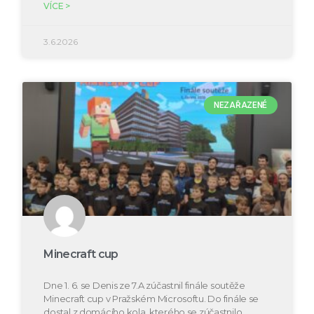
VÍCE >
3.6.2026
NEZAŘAZENÉ
Minecraft cup
Dne 1. 6. se Denis ze 7.A zúčastnil finále soutěže
Minecraft cup v Pražském Microsoftu. Do finále se
dostal z domácího kola, kterého se zúčastnilo