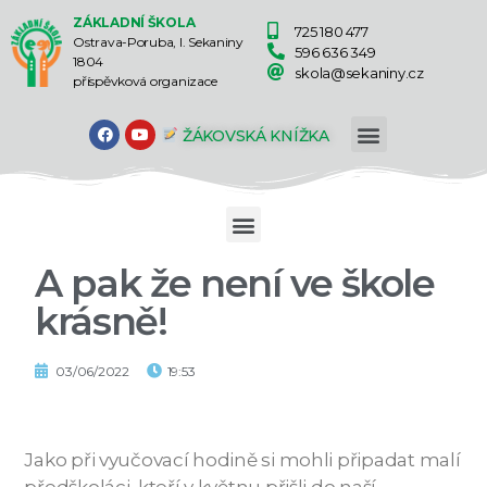
ZÁKLADNÍ ŠKOLA
725 180 477
Ostrava-Poruba, I. Sekaniny
596 636 349
1804
skola@sekaniny.cz
příspěvková organizace
ŽÁKOVSKÁ KNÍŽKA
A pak že není ve škole
krásně!
03/06/2022
19:53
Jako při vyučovací hodině si mohli připadat malí