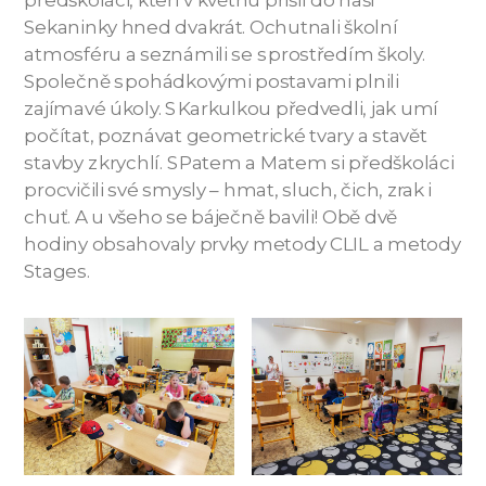
předškoláci, kteří v květnu přišli do naší
Sekaninky hned dvakrát. Ochutnali školní
atmosféru a seznámili se s prostředím školy.
Společně s pohádkovými postavami plnili
zajímavé úkoly. S Karkulkou předvedli, jak umí
počítat, poznávat geometrické tvary a stavět
stavby z krychlí. S Patem a Matem si předškoláci
procvičili své smysly – hmat, sluch, čich, zrak i
chuť. A u všeho se báječně bavili! Obě dvě
hodiny obsahovaly prvky metody CLIL a metody
Stages.