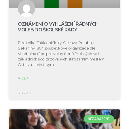
OZNÁMENÍ O VYHLÁŠENÍ ŘÁDNÝCH
VOLEB DO ŠKOLSKÉ RADY
Ředitelka Základní školy, Ostrava-Poruba, I.
Sekaniny 1804, příspěvkové organizace dle
Volebního řádu pro volby členů školských rad
základních škol zřizovaných statutárním městem
Ostrava – městským
VÍCE >
3.8.2026
NEZAŘAZENÉ