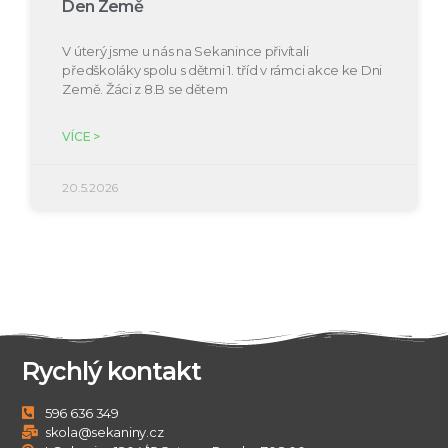
Den Země
V úterý jsme u nás na Sekanince přivítali
předškoláky spolu s dětmi 1. tříd v rámci akce ke Dni
Země. Žáci z 8.B se dětem
VÍCE >
20.5.2026
Rychlý kontakt
596 636 349
skola@sekaniny.cz