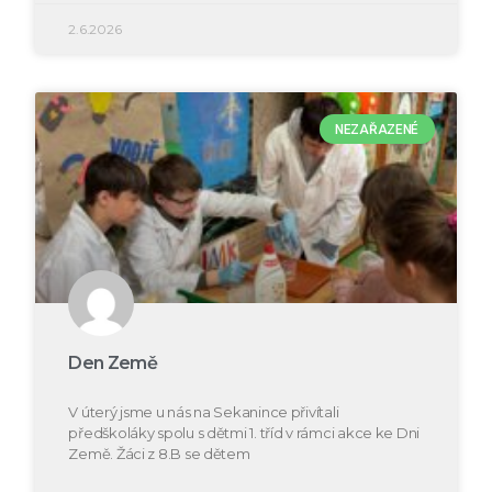
2.6.2026
NEZAŘAZENÉ
Den Země
V úterý jsme u nás na Sekanince přivítali
předškoláky spolu s dětmi 1. tříd v rámci akce ke Dni
Země. Žáci z 8.B se dětem