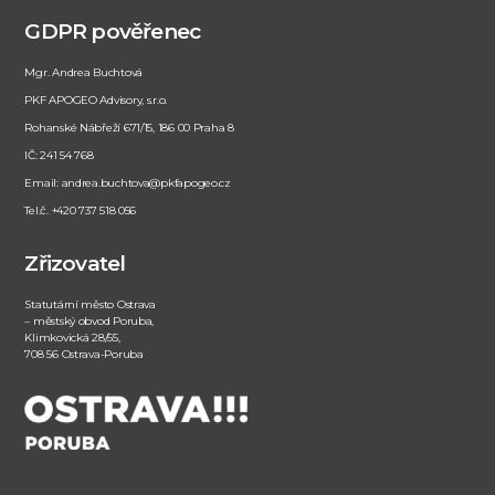
GDPR pověřenec
Mgr. Andrea Buchtová
PKF APOGEO Advisory, s.r.o.
Rohanské Nábřeží 671/15, 186 00 Praha 8
IČ: 241 54 768
Email: andrea.buchtova@pkfapogeo.cz
Tel.č. +420 737 518 056
Zřizovatel
Statutární město Ostrava
– městský obvod Poruba,
Klimkovická 28/55,
708 56 Ostrava-Poruba