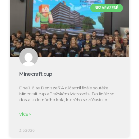
NEZAŘAZENÉ
Minecraft cup
Dne 1. 6. se Denis ze 7.A zúčastnil finále soutěže
Minecraft cup v Pražském Microsoftu. Do finále se
dostal z domácího kola, kterého se zúčastnilo
VÍCE >
3.6.2026