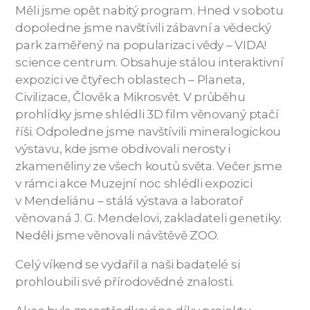
Měli jsme opět nabitý program. Hned v sobotu
dopoledne jsme navštívili zábavní a vědecký
park zaměřený na popularizaci vědy – VIDA!
science centrum. Obsahuje stálou interaktivní
expozici ve čtyřech oblastech – Planeta,
Civilizace, Člověk a Mikrosvět. V průběhu
prohlídky jsme shlédli 3D film věnovaný ptačí
říši. Odpoledne jsme navštívili mineralogickou
výstavu, kde jsme obdivovali nerosty i
zkameněliny ze všech koutů světa. Večer jsme
v rámci akce Muzejní noc shlédli expozici
v Mendeliánu – stálá výstava a laboratoř
věnovaná J. G. Mendelovi, zakladateli genetiky.
Neděli jsme věnovali návštěvě ZOO.
Celý víkend se vydařil a naši badatelé si
prohloubili své přírodovědné znalosti.