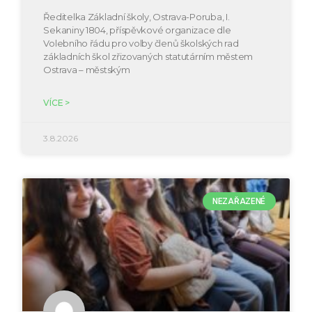
Ředitelka Základní školy, Ostrava-Poruba, I.
Sekaniny 1804, příspěvkové organizace dle
Volebního řádu pro volby členů školských rad
základních škol zřizovaných statutárním městem
Ostrava – městským
VÍCE >
3.8.2026
NEZAŘAZENÉ