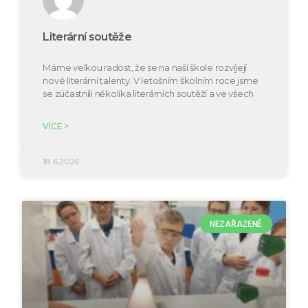
Literární soutěže
Máme velkou radost, že se na naší škole rozvíjejí
nové literární talenty. V letošním školním roce jsme
se zúčastnili několika literárních soutěží a ve všech
VÍCE >
18.6.2026
NEZAŘAZENÉ