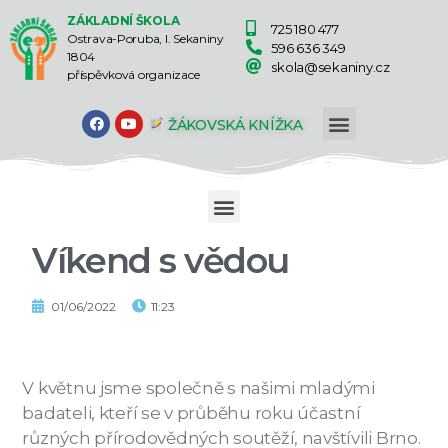
ZÁKLADNÍ ŠKOLA
725 180 477
Ostrava-Poruba, I. Sekaniny
596 636 349
1804
skola@sekaniny.cz
příspěvková organizace
ŽÁKOVSKÁ KNÍŽKA
Víkend s vědou
01/06/2022
11:23
V květnu jsme společně s našimi mladými
badateli, kteří se v průběhu roku účastní
různých přírodovědných soutěží, navštívili Brno.