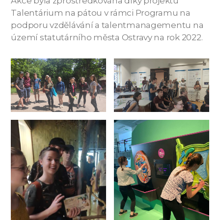
Akce byla zprostředkována díky projektu
Talentárium na pátou v rámci Programu na
podporu vzdělávání a talentmanagementu na
území statutárního města Ostravy na rok 2022.