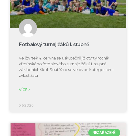
Fotbalový turnaj žáků I. stupně
Ve čtvrtek 4. června se uskutečnil již čtvrtý ročník
vřesinského fotbalového turnaje žáků I. stupně
základních škol. Soutěžilo se ve dvou kategoriích –
zvlášť žáci
VÍCE >
5.6.2026
NEZAŘAZENÉ