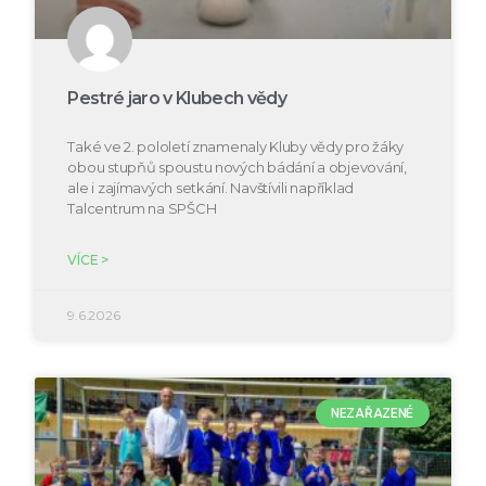
Pestré jaro v Klubech vědy
Také ve 2. pololetí znamenaly Kluby vědy pro žáky
obou stupňů spoustu nových bádání a objevování,
ale i zajímavých setkání. Navštívili například
Talcentrum na SPŠCH
VÍCE >
9.6.2026
NEZAŘAZENÉ