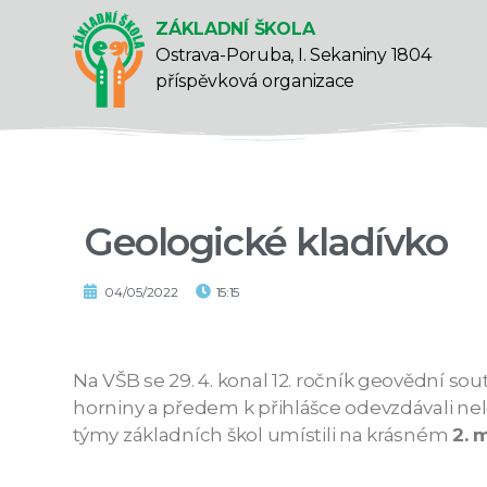
ZÁKLADNÍ ŠKOLA
Ostrava-Poruba, I. Sekaniny 1804
příspěvková organizace
Geologické kladívko
04/05/2022
15:15
Na VŠB se 29. 4. konal 12. ročník geovědní sou
horniny a předem k přihlášce odevzdávali neleh
týmy základních škol umístili na krásném
2. 