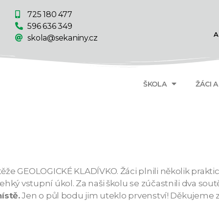
725 180 477
596 636 349
A
skola@sekaniny.cz
ŠKOLA
ŽÁCI 
těže GEOLOGICKÉ KLADÍVKO. Žáci plnili několik praktick
ký vstupní úkol. Za naši školu se zúčastnili dva soutě
místě.
Jen o půl bodu jim uteklo prvenství! Děkujeme z