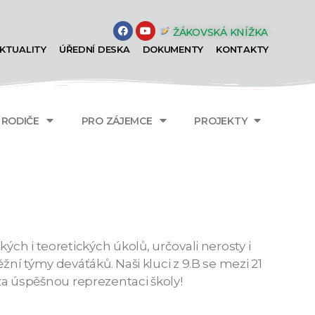
ŽÁKOVSKÁ KNÍŽKA
KTUALITY
ÚŘEDNÍ DESKA
DOKUMENTY
KONTAKTY
A RODIČE
PRO ZÁJEMCE
PROJEKTY
ých i teoretických úkolů, určovali nerosty i
žní týmy deváťáků. Naši kluci z 9.B se mezi 21
a úspěšnou reprezentaci školy!