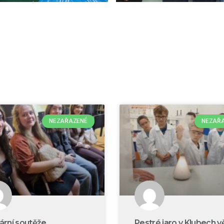
NEZAŘAZENÉ
NEZAŘ
rární soutěže
Pestré jaro v Klubech v