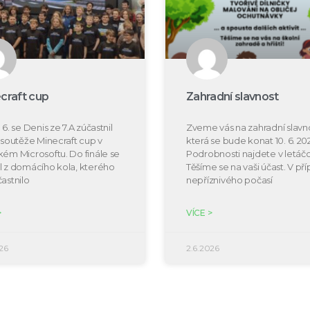
craft cup
Zahradní slavnost
 6. se Denis ze 7.A zúčastnil
Zveme vás na zahradní slavno
e soutěže Minecraft cup v
která se bude konat 10. 6. 20
kém Microsoftu. Do finále se
Podrobnosti najdete v letáčc
l z domácího kola, kterého
Těšíme se na vaši účast. V př
častnilo
nepříznivého počasí
>
VÍCE >
26
2.6.2026