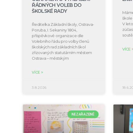
ŘÁDNÝCH VOLEB DO
ŠKOLSKÉ RADY
Máme 
škole 
V let
Ředitelka Základní školy, Ostrava-
zúčast
Poruba, I. Sekaniny 1804,
soutě
příspěvkové organizace dle
Volebního řádu pro volby členů
školských rad základních škol
VÍCE 
zřizovaných statutárním městem
Ostrava – městským
VÍCE >
3.8.2026
18.6.2
NEZAŘAZENÉ