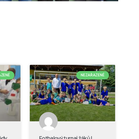
AZENÉ
NEZAŘAZENÉ
ědy
Fotbalový turnaj žáků I.