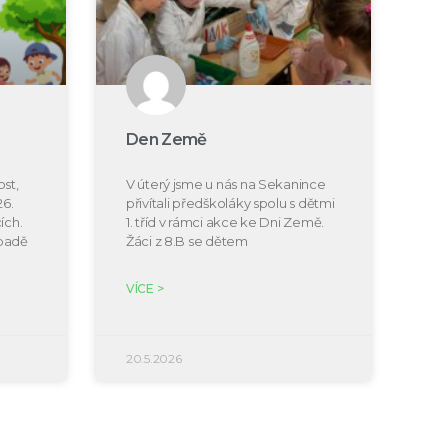
Den Země
st,
V úterý jsme u nás na Sekanince
26.
přivítali předškoláky spolu s dětmi
ích.
1. tříd v rámci akce ke Dni Země.
ípadě
Žáci z 8.B se dětem
VÍCE >
20.5.2026