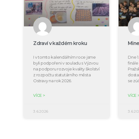
Zdraví v každém kroku
Mine
I v tomto kalendářním roce jsme
Dne 1.
byli podpořeni v souladu s Výzvou
finál
na podporu rozvoje kvality školství
Pražs
z rozpočtu statutárního města
dosta
Ostravy na rok 2026.
se zú
VÍCE >
VÍCE 
3.6.2026
3.6.20