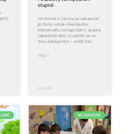
stupně
y
tupňů
Ve čtvrtek 4. června se uskutečnil
již čtvrtý ročník vřesinského
fotbalového turnaje žáků I. stupně
základních škol. Soutěžilo se ve
dvou kategoriích – zvlášť žáci
VÍCE >
5.6.2026
AZENÉ
NEZAŘAZENÉ