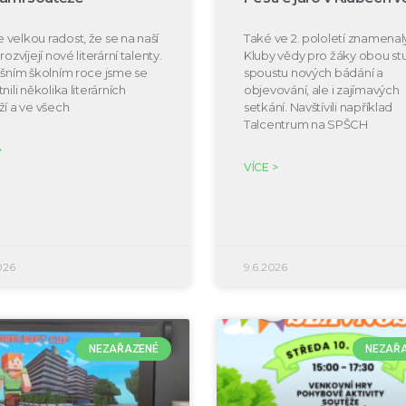
velkou radost, že se na naší
Také ve 2. pololetí znamenal
rozvíjejí nové literární talenty.
Kluby vědy pro žáky obou s
ošním školním roce jsme se
spoustu nových bádání a
nili několika literárních
objevování, ale i zajímavých
ží a ve všech
setkání. Navštívili například
Talcentrum na SPŠCH
>
VÍCE >
026
9.6.2026
NEZAŘAZENÉ
NEZAŘ