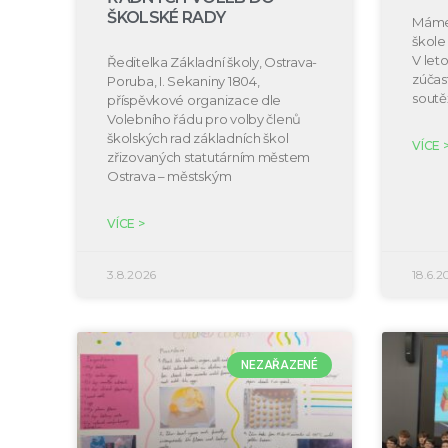
ŠKOLSKÉ RADY
Máme 
škole 
V let
Ředitelka Základní školy, Ostrava-
zúčast
Poruba, I. Sekaniny 1804,
soutě
příspěvkové organizace dle
Volebního řádu pro volby členů
školských rad základních škol
VÍCE 
zřizovaných statutárním městem
Ostrava – městským
VÍCE >
3.8.2026
18.6.2
NEZAŘAZENÉ