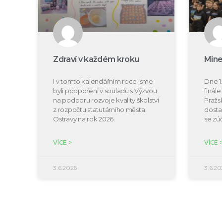
Zdraví v každém kroku
Mine
I v tomto kalendářním roce jsme
Dne 1.
byli podpořeni v souladu s Výzvou
finál
na podporu rozvoje kvality školství
Pražs
z rozpočtu statutárního města
dosta
Ostravy na rok 2026.
se zú
VÍCE >
VÍCE 
3.6.2026
3.6.20