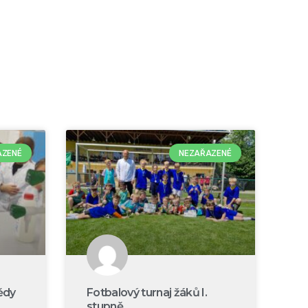
AZENÉ
NEZAŘAZENÉ
ědy
Fotbalový turnaj žáků I.
stupně