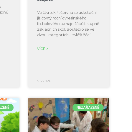
y
tupňů
Ve čtvrtek 4. června se uskutečnil
již čtvrtý ročník vřesinského
fotbalového turnaje žáků I. stupně
základních škol. Soutěžilo se ve
dvou kategoriích – zvlášť žáci
VÍCE >
5.6.2026
AZENÉ
NEZAŘAZENÉ