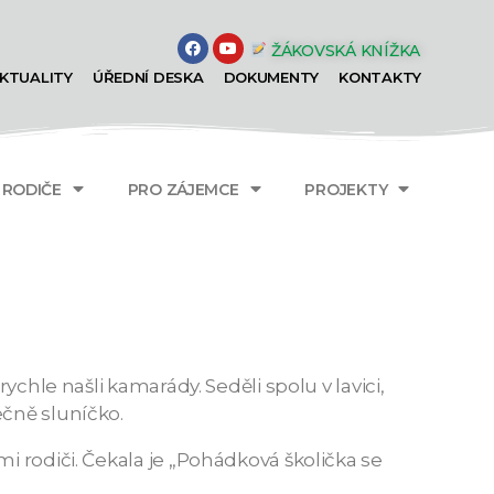
ŽÁKOVSKÁ KNÍŽKA
KTUALITY
ÚŘEDNÍ DESKA
DOKUMENTY
KONTAKTY
A RODIČE
PRO ZÁJEMCE
PROJEKTY
ychle našli kamarády. Seděli spolu v lavici,
ečně sluníčko.
i rodiči. Čekala je „Pohádková školička se