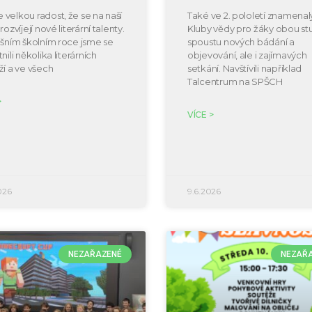
velkou radost, že se na naší
Také ve 2. pololetí znamenal
rozvíjejí nové literární talenty.
Kluby vědy pro žáky obou s
ošním školním roce jsme se
spoustu nových bádání a
nili několika literárních
objevování, ale i zajímavých
ží a ve všech
setkání. Navštívili například
Talcentrum na SPŠCH
>
VÍCE >
026
9.6.2026
NEZAŘAZENÉ
NEZAŘ