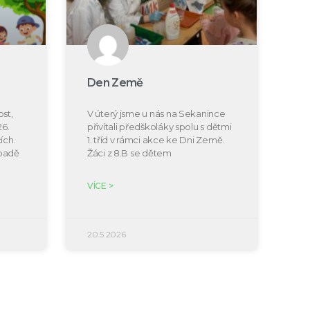
Den Země
st,
V úterý jsme u nás na Sekanince
26.
přivítali předškoláky spolu s dětmi
ích.
1. tříd v rámci akce ke Dni Země.
ípadě
Žáci z 8.B se dětem
VÍCE >
20.5.2026