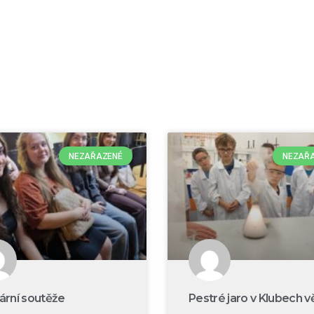
NEZAŘAZENÉ
NEZAŘ
rární soutěže
Pestré jaro v Klubech v