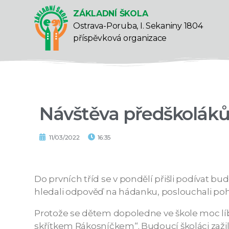
ZÁKLADNÍ ŠKOLA
Ostrava-Poruba, I. Sekaniny 1804
příspěvková organizace
Návštěva předškoláků
11/03/2022
16:35
Do prvních tříd se v pondělí přišli podívat bud
hledali odpověď na hádanku, poslouchali pohád
Protože se dětem dopoledne ve škole moc líbil
skřítkem Rákosníčkem“. Budoucí školáci zaži