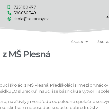
725 180 477
596 636 349
A
skola@sekaniny.cz
ŠKOLA
ŽÁCI 
 z MŠ Plesná
oucí školáci z MŠ Plesná. Předškoláci si mezi prvňáčky r
ku „O sluníčku“, naučili se básničku a vytvořili spol
o, navštívily ji i ve středu odpoledne společně se svým
li se skřítkem neposedou spoustu dobrodružství.