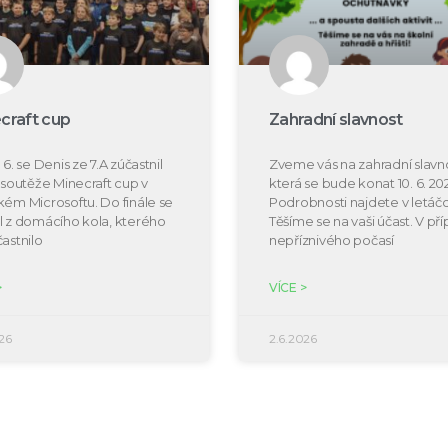
craft cup
Zahradní slavnost
 6. se Denis ze 7.A zúčastnil
Zveme vás na zahradní slavno
e soutěže Minecraft cup v
která se bude konat 10. 6. 20
kém Microsoftu. Do finále se
Podrobnosti najdete v letáčc
l z domácího kola, kterého
Těšíme se na vaši účast. V př
častnilo
nepříznivého počasí
>
VÍCE >
26
2.6.2026