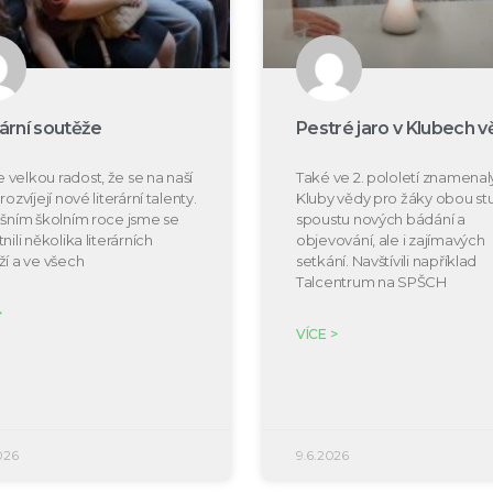
rární soutěže
Pestré jaro v Klubech v
velkou radost, že se na naší
Také ve 2. pololetí znamenal
rozvíjejí nové literární talenty.
Kluby vědy pro žáky obou s
ošním školním roce jsme se
spoustu nových bádání a
nili několika literárních
objevování, ale i zajímavých
ží a ve všech
setkání. Navštívili například
Talcentrum na SPŠCH
>
VÍCE >
026
9.6.2026