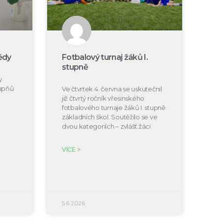
ědy
Fotbalový turnaj žáků I.
stupně
y
tupňů
Ve čtvrtek 4. června se uskutečnil
již čtvrtý ročník vřesinského
fotbalového turnaje žáků I. stupně
základních škol. Soutěžilo se ve
dvou kategoriích – zvlášť žáci
VÍCE >
5.6.2026