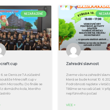
NEZAŘAZENÉ
NEZAŘ
craft cup
Zahradní slavnost
 6. se Denis ze 7.A zúčastnil
Zveme vás na zahradní slavno
e soutěže Minecraft cup v
která se bude konat 10. 6. 20
kém Microsoftu. Do finále se
Podrobnosti najdete v letáčc
l z domácího kola, kterého
Těšíme se na vaši účast. V př
častnilo
nepříznivého počasí
>
VÍCE >