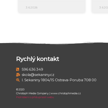
3.6.2026
3.6.20
Rychlý kontakt
596 636 349
skola@sekaniny.cz
I. Sekaniny 1804/15 Ostrava-Poruba 708 00
© 2020
Christoph Media Company | www.christophmedia.cz
Prohlášení o přístupnosti webu