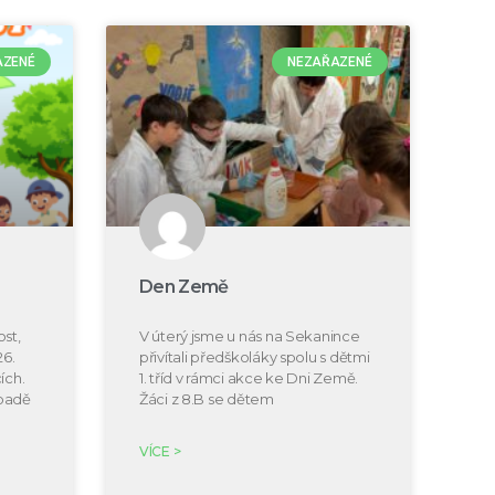
AZENÉ
NEZAŘAZENÉ
Den Země
st,
V úterý jsme u nás na Sekanince
26.
přivítali předškoláky spolu s dětmi
ích.
1. tříd v rámci akce ke Dni Země.
ípadě
Žáci z 8.B se dětem
VÍCE >