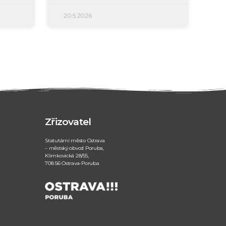
20.5.2026
Zřizovatel
Statutární město Ostrava
– městský obvod Poruba,
Klimkovická 28/55,
708 56 Ostrava-Poruba