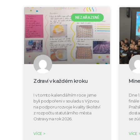
NEZAŘAZENÉ
Zdraví v každém kroku
Mine
I v tomto kalendářním roce jsme
Dne 1.
byli podpořeni v souladu s Výzvou
finál
na podporu rozvoje kvality školství
Pražs
z rozpočtu statutárního města
dosta
Ostravy na rok 2026.
se zú
VÍCE >
VÍCE 