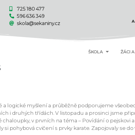
725 180 477
596 636 349
A
skola@sekaniny.cz
ŠKOLA
ŽÁCI 
s
ické a logické myšlení a průběžně podporujeme všeobec
h i druhých třídách. V listopadu a prosinci jsme připr
aloupky, v prvních na téma – Povídání o pejskovi a koči
y si pohybová cvičení s prvky karate. Zapojovaly se do