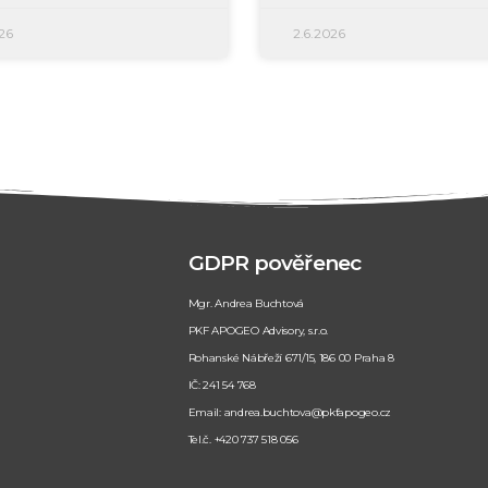
26
2.6.2026
GDPR pověřenec
Mgr. Andrea Buchtová
PKF APOGEO Advisory, s.r.o.
Rohanské Nábřeží 671/15, 186 00 Praha 8
IČ: 241 54 768
Email: andrea.buchtova@pkfapogeo.cz
Tel.č. +420 737 518 056