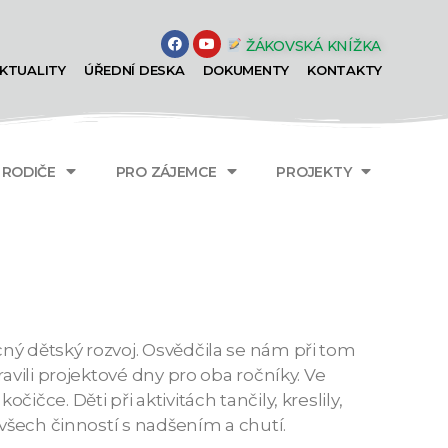
ŽÁKOVSKÁ KNÍŽKA
KTUALITY
ÚŘEDNÍ DESKA
DOKUMENTY
KONTAKTY
A RODIČE
PRO ZÁJEMCE
PROJEKTY
ný dětský rozvoj. Osvědčila se nám při tom
avili projektové dny pro oba ročníky. Ve
čce. Děti při aktivitách tančily, kreslily,
 všech činností s nadšením a chutí.