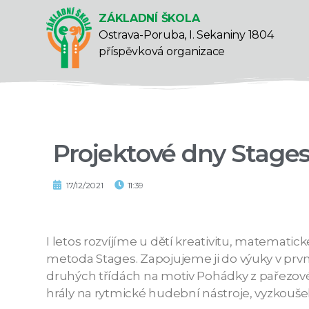
ZÁKLADNÍ ŠKOLA
Ostrava-Poruba, I. Sekaniny 1804
příspěvková organizace
Projektové dny Stage
17/12/2021
11:39
I letos rozvíjíme u dětí kreativitu, matemat
metoda Stages. Zapojujeme ji do výuky v prvníc
druhých třídách na motiv Pohádky z pařezové ch
hrály na rytmické hudební nástroje, vyzkoušel