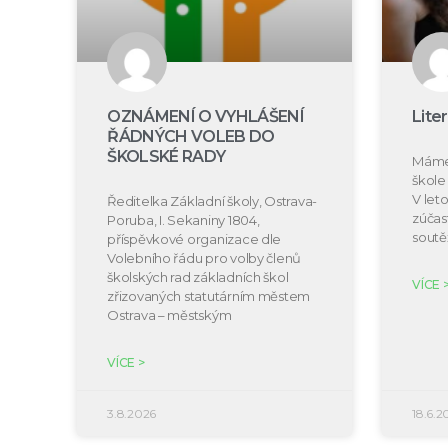
OZNÁMENÍ O VYHLÁŠENÍ
Lite
ŘÁDNÝCH VOLEB DO
ŠKOLSKÉ RADY
Máme 
škole 
V let
Ředitelka Základní školy, Ostrava-
zúčast
Poruba, I. Sekaniny 1804,
soutě
příspěvkové organizace dle
Volebního řádu pro volby členů
školských rad základních škol
VÍCE 
zřizovaných statutárním městem
Ostrava – městským
VÍCE >
3.8.2026
18.6.2