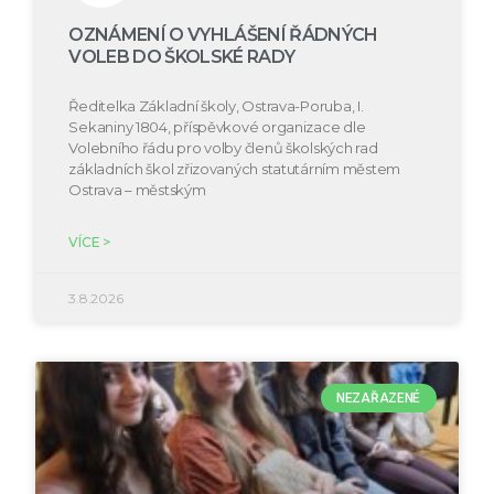
OZNÁMENÍ O VYHLÁŠENÍ ŘÁDNÝCH
VOLEB DO ŠKOLSKÉ RADY
Ředitelka Základní školy, Ostrava-Poruba, I.
Sekaniny 1804, příspěvkové organizace dle
Volebního řádu pro volby členů školských rad
základních škol zřizovaných statutárním městem
Ostrava – městským
VÍCE >
3.8.2026
NEZAŘAZENÉ