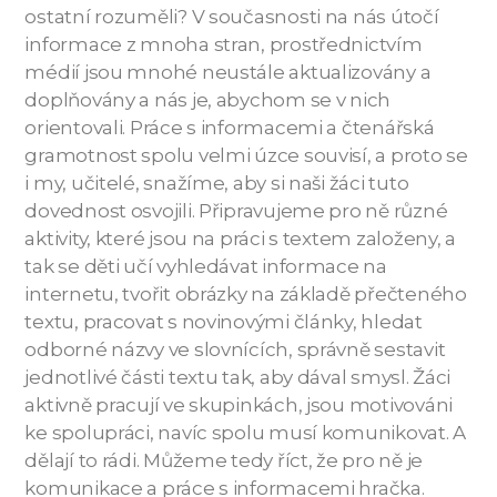
ostatní rozuměli? V současnosti na nás útočí
informace z mnoha stran, prostřednictvím
médií jsou mnohé neustále aktualizovány a
doplňovány a nás je, abychom se v nich
orientovali. Práce s informacemi a čtenářská
gramotnost spolu velmi úzce souvisí, a proto se
i my, učitelé, snažíme, aby si naši žáci tuto
dovednost osvojili. Připravujeme pro ně různé
aktivity, které jsou na práci s textem založeny, a
tak se děti učí vyhledávat informace na
internetu, tvořit obrázky na základě přečteného
textu, pracovat s novinovými články, hledat
odborné názvy ve slovnících, správně sestavit
jednotlivé části textu tak, aby dával smysl. Žáci
aktivně pracují ve skupinkách, jsou motivováni
ke spolupráci, navíc spolu musí komunikovat. A
dělají to rádi. Můžeme tedy říct, že pro ně je
komunikace a práce s informacemi hračka.