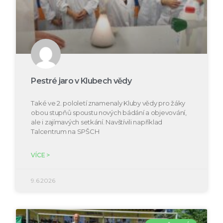
Pestré jaro v Klubech vědy
Také ve 2. pololetí znamenaly Kluby vědy pro žáky
obou stupňů spoustu nových bádání a objevování,
ale i zajímavých setkání. Navštívili například
Talcentrum na SPŠCH
VÍCE >
9.6.2026