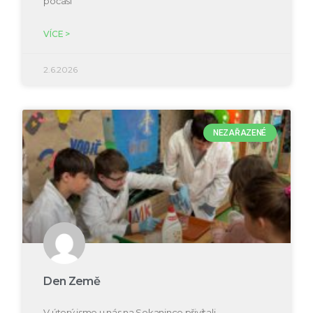
počasí
VÍCE >
2.6.2026
NEZAŘAZENÉ
Den Země
V úterý jsme u nás na Sekanince přivítali