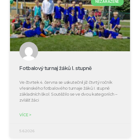
NEZAŘAZENÉ
Fotbalový turnaj žáků I. stupně
Ve čtvrtek 4. června se uskutečnil již čtvrtý ročník
vřesinského fotbalového turnaje žáků I. stupně
základních škol. Soutěžilo se ve dvou kategoriích –
zvlášť žáci
VÍCE >
5.6.2026