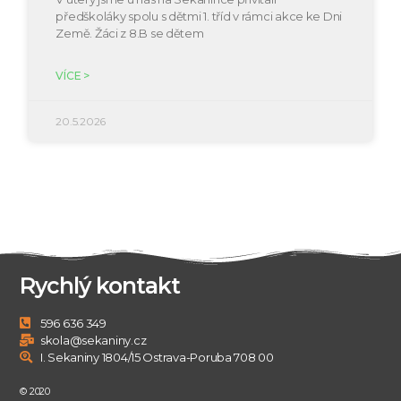
předškoláky spolu s dětmi 1. tříd v rámci akce ke Dni
Země. Žáci z 8.B se dětem
VÍCE >
20.5.2026
Rychlý kontakt
596 636 349
skola@sekaniny.cz
I. Sekaniny 1804/15 Ostrava-Poruba 708 00
© 2020