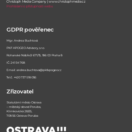
Christoph Media Company | www.christophmedia.cz
Prohlášení o přístupnosti webu
GDPR pověřenec
Mgr. Andrea Buchtová
PKF APOGEO Advisory, s.r.o.
Rohanské Nábřeží 671/15, 186 00 Praha 8
IČ: 241 54 768
Email: andrea.buchtova@pkfapogeo.cz
Tel.č. +420 737 518 056
Zřizovatel
Statutární město Ostrava
– městský obvod Poruba,
Klimkovická 28/55,
708 56 Ostrava-Poruba