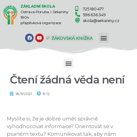
ZÁKLADNÍ ŠKOLA
725 180 477
Ostrava-Poruba, I. Sekaniny
596 636 349
1804
skola@sekaniny.cz
příspěvková organizace
ŽÁKOVSKÁ KNÍŽKA
Čtení žádná věda není
18/11/2021
19:12
Myslíte si, že je dobré umět správně
vyhodnocovat informace? Orientovat se v
psaném textu? Komunikovat tak, aby nám