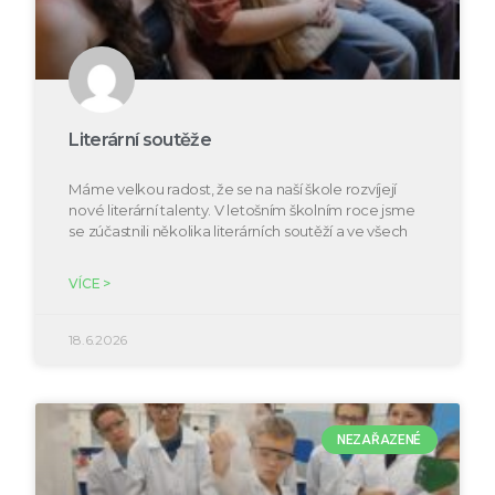
Literární soutěže
Máme velkou radost, že se na naší škole rozvíjejí
nové literární talenty. V letošním školním roce jsme
se zúčastnili několika literárních soutěží a ve všech
VÍCE >
18.6.2026
NEZAŘAZENÉ