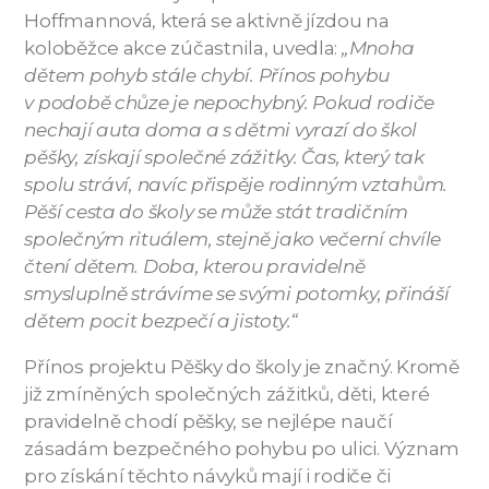
Hoffmannová, která se aktivně jízdou na
koloběžce akce zúčastnila, uvedla:
„Mnoha
dětem pohyb stále chybí. Přínos pohybu
v podobě chůze je nepochybný. Pokud rodiče
nechají auta doma a s dětmi vyrazí do škol
pěšky, získají společné zážitky. Čas, který tak
spolu stráví, navíc přispěje rodinným vztahům.
Pěší cesta do školy se může stát tradičním
společným rituálem, stejně jako večerní chvíle
čtení dětem. Doba, kterou pravidelně
smysluplně strávíme se svými potomky, přináší
dětem pocit bezpečí a jistoty.“
Přínos projektu Pěšky do školy je značný. Kromě
již zmíněných společných zážitků, děti, které
pravidelně chodí pěšky, se nejlépe naučí
zásadám bezpečného pohybu po ulici. Význam
pro získání těchto návyků mají i rodiče či