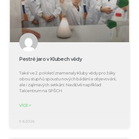
Pestré jaro v Klubech vědy
Také ve 2. pololetí znamenaly Kluby vědy pro žáky
obou stupňů spoustu nových bádání a objevování,
ale i zajímavých setkání. Navštívili například
Talcentrum na SPŠCH
VÍCE >
9.6.2026