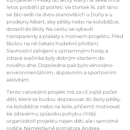
s projektem Pěšky do školy, který na Sekanince
letos proběhl již potřetí. Ve čtvrtek 16. září ráno
se žáci sešli na dvou stanovištích u Duhy a u
prodejny Albert, aby pěšky nebo na koloběžce,
dorazili do školy. Na cestu se vybavili
transparenty a plakáty s motivem projektu. Před
školou na ně čekalo hudební přivítání.
Slavnostní zahájení s významnými hosty a
zdravá svačinka byly dobrým startem do
nového dne. Dopoledne pak bylo věnováno
environmentálním, dopravním a sportovním
aktivitám.
Tento celostátní projekt má za cíl zvýšit počet
dětí, které se budou dopravovat do školy pěšky,
na koloběžce nebo na kole, přičemž motivovat
ke zdravému způsobu pohybu chtějí
organizátoři projektu nejen děti, ale i samotné
rodiče. Náměstkyně primátora Andrea