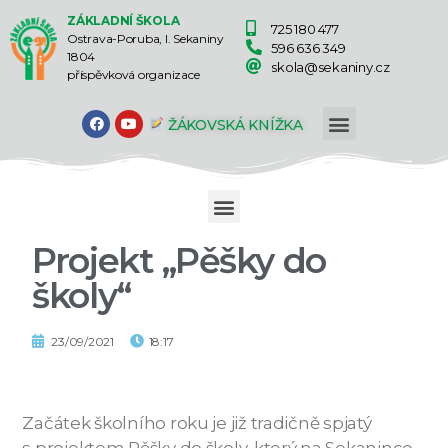
ZÁKLADNÍ ŠKOLA
725 180 477
Ostrava-Poruba, I. Sekaniny
596 636 349
1804
skola@sekaniny.cz
příspěvková organizace
ŽÁKOVSKÁ KNÍŽKA
Projekt „Pěšky do
školy“
23/09/2021
18:17
Začátek školního roku je již tradičně spjatý