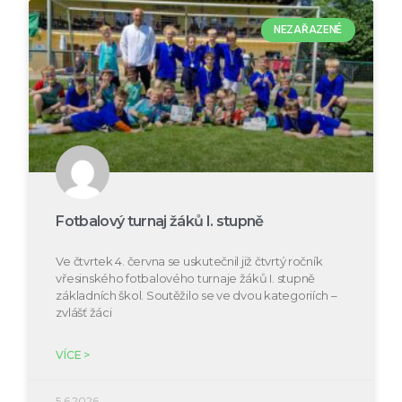
NEZAŘAZENÉ
Fotbalový turnaj žáků I. stupně
Ve čtvrtek 4. června se uskutečnil již čtvrtý ročník
vřesinského fotbalového turnaje žáků I. stupně
základních škol. Soutěžilo se ve dvou kategoriích –
zvlášť žáci
VÍCE >
5.6.2026