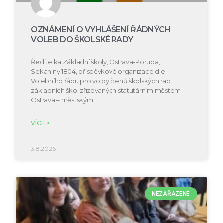
OZNÁMENÍ O VYHLÁŠENÍ ŘÁDNÝCH
VOLEB DO ŠKOLSKÉ RADY
Ředitelka Základní školy, Ostrava-Poruba, I.
Sekaniny 1804, příspěvkové organizace dle
Volebního řádu pro volby členů školských rad
základních škol zřizovaných statutárním městem
Ostrava – městským
VÍCE >
3.8.2026
NEZAŘAZENÉ