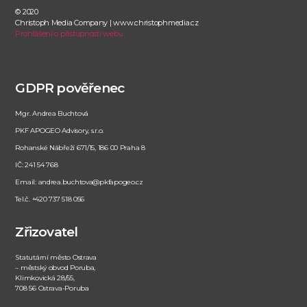
© 2020
Christoph Media Company | www.christophmedia.cz
Prohlášení o přístupnosti webu
GDPR pověřenec
Mgr. Andrea Buchtová
PKF APOGEO Advisory, s.r.o.
Rohanské Nábřeží 671/15, 186 00 Praha 8
IČ: 241 54 768
Email: andrea.buchtova@pkfapogeo.cz
Tel.č. +420 737 518 056
Zřizovatel
Statutární město Ostrava
– městský obvod Poruba,
Klimkovická 28/55,
708 56 Ostrava-Poruba