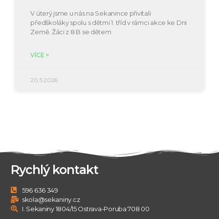
V úterý jsme u nás na Sekanince přivítali
předškoláky spolu s dětmi 1. tříd v rámci akce ke Dni
Země. Žáci z 8.B se dětem
VÍCE >
20.5.2026
Rychlý kontakt
596 636 349
skola@sekaniny.cz
I. Sekaniny 1804/15 Ostrava-Poruba 708 00