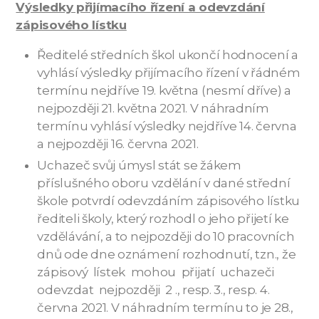
Výsledky přijímacího řízení a odevzdání
zápisového lístku
Ředitelé středních škol ukončí hodnocení a
vyhlásí výsledky přijímacího řízení v řádném
termínu nejdříve 19. května (nesmí dříve) a
nejpozději 21. května 2021. V náhradním
termínu vyhlásí výsledky nejdříve 14. června
a nejpozději 16. června 2021.
Uchazeč svůj úmysl stát se žákem
příslušného oboru vzdělání v dané střední
škole potvrdí odevzdáním zápisového lístku
řediteli školy, který rozhodl o jeho přijetí ke
vzdělávání, a to nejpozději do 10 pracovních
dnů ode dne oznámení rozhodnutí, tzn., že
zápisový lístek mohou přijatí uchazeči
odevzdat nejpozději 2 ., resp. 3., resp. 4.
června 2021. V náhradním termínu to je 28.,