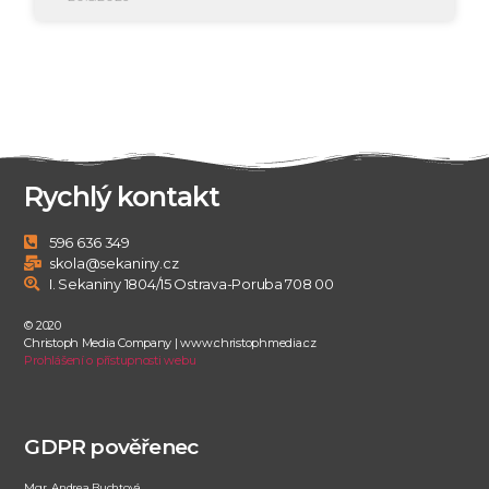
Rychlý kontakt
596 636 349
skola@sekaniny.cz
I. Sekaniny 1804/15 Ostrava-Poruba 708 00
© 2020
Christoph Media Company | www.christophmedia.cz
Prohlášení o přístupnosti webu
GDPR pověřenec
Mgr. Andrea Buchtová