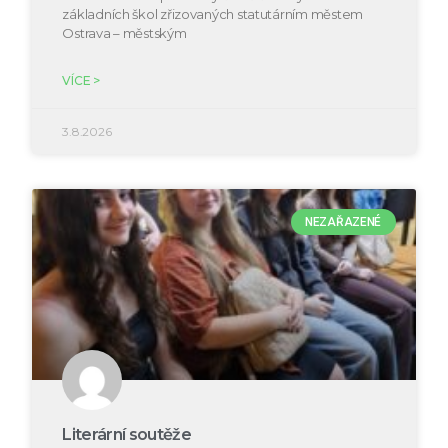
základních škol zřizovaných statutárním městem
Ostrava – městským
VÍCE >
3.8.2026
NEZAŘAZENÉ
Literární soutěže