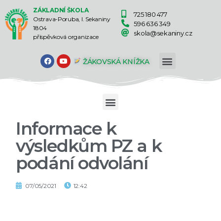
ZÁKLADNÍ ŠKOLA
725 180 477
Ostrava-Poruba, I. Sekaniny
596 636 349
1804
skola@sekaniny.cz
příspěvková organizace
ŽÁKOVSKÁ KNÍŽKA
Informace k
výsledkům PZ a k
podání odvolání
07/05/2021
12:42