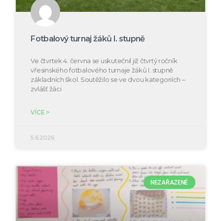
Fotbalový turnaj žáků I. stupně
Ve čtvrtek 4. června se uskutečnil již čtvrtý ročník
vřesinského fotbalového turnaje žáků I. stupně
základních škol. Soutěžilo se ve dvou kategoriích –
zvlášť žáci
VÍCE >
5.6.2026
NEZAŘAZENÉ