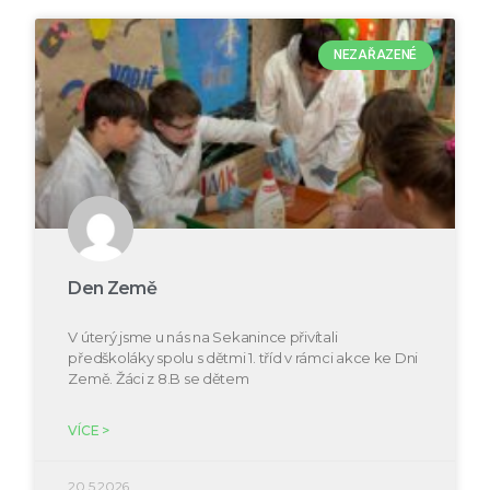
NEZAŘAZENÉ
Den Země
V úterý jsme u nás na Sekanince přivítali
předškoláky spolu s dětmi 1. tříd v rámci akce ke Dni
Země. Žáci z 8.B se dětem
VÍCE >
20.5.2026