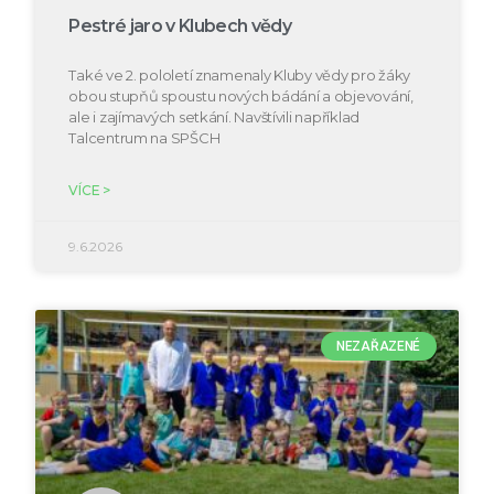
Pestré jaro v Klubech vědy
Také ve 2. pololetí znamenaly Kluby vědy pro žáky
obou stupňů spoustu nových bádání a objevování,
ale i zajímavých setkání. Navštívili například
Talcentrum na SPŠCH
VÍCE >
9.6.2026
NEZAŘAZENÉ