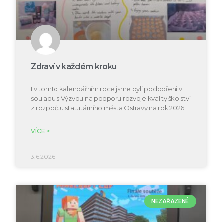
Zdraví v každém kroku
I v tomto kalendářním roce jsme byli podpořeni v
souladu s Výzvou na podporu rozvoje kvality školství
z rozpočtu statutárního města Ostravy na rok 2026.
VÍCE >
3.6.2026
NEZAŘAZENÉ