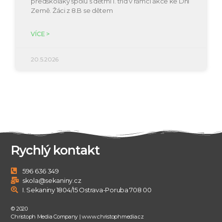
předškoláky spolu s dětmi 1. tříd v rámci akce ke Dni
Země. Žáci z 8.B se dětem
VÍCE >
20.5.2026
Rychlý kontakt
596 636 349
skola@sekaniny.cz
I. Sekaniny 1804/15 Ostrava-Poruba 708 00
© 2020
Christoph Media Company | www.christophmedia.cz