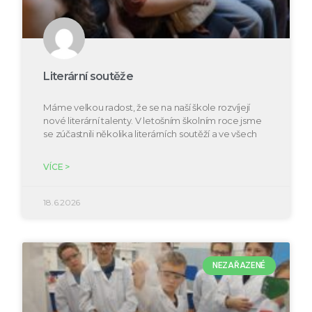
Literární soutěže
Máme velkou radost, že se na naší škole rozvíjejí
nové literární talenty. V letošním školním roce jsme
se zúčastnili několika literárních soutěží a ve všech
VÍCE >
18.6.2026
NEZAŘAZENÉ