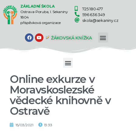
ZÁKLADNÍ ŠKOLA
725 180 477
Ostrava-Poruba, I. Sekaniny
596 636 349
1804
skola@sekaniny.cz
příspěvková organizace
ŽÁKOVSKÁ KNÍŽKA
Online exkurze v
Moravskoslezské
vědecké knihovně v
Ostravě
15/03/2021
13:33