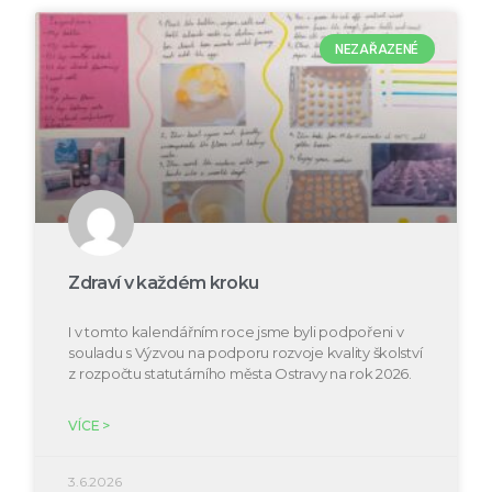
NEZAŘAZENÉ
Zdraví v každém kroku
I v tomto kalendářním roce jsme byli podpořeni v
souladu s Výzvou na podporu rozvoje kvality školství
z rozpočtu statutárního města Ostravy na rok 2026.
VÍCE >
3.6.2026