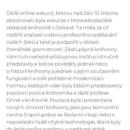
Další online exkurzí, kterou naši žáci 10. března
absolvovali, byla exkurze v Moravskoslezské
vědecké knihovně v Ostravě. Ta měla za cíl
rozšířit znalosti v oboru profesního vzdělávání
našich žáků a také je podpořit v oblasti
čtenářské gramotnosti. Zástupkyně knihovny
nám tuto veřejně přístupnou instituci stručně
představily a krátce pověděly jednak něco
o historii knihovny a jednak o jejím současném
fungování a tolik potřebné modernizaci.
Formou krátkých videí byly žákům představeny
pracovní pozice knihovníka a další profese
činné v knihovně. Poutavá byla i prezentace
nových činností knihovny, jako jsou komunitní
centra či spolupráce se školami v kraji nebo v
neposlední řadě chytré technologie, které byly
do knihovního systému v nedávné době