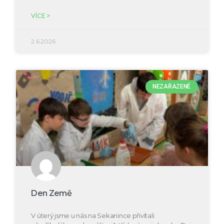
VÍCE >
2.6.2026
NEZAŘAZENÉ
Den Země
V úterý jsme u nás na Sekanince přivítali