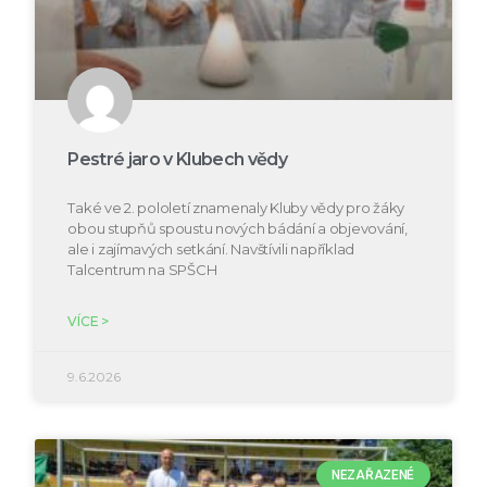
Pestré jaro v Klubech vědy
Také ve 2. pololetí znamenaly Kluby vědy pro žáky
obou stupňů spoustu nových bádání a objevování,
ale i zajímavých setkání. Navštívili například
Talcentrum na SPŠCH
VÍCE >
9.6.2026
NEZAŘAZENÉ