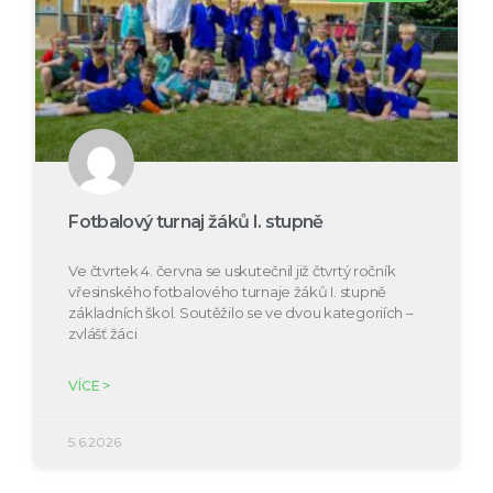
Fotbalový turnaj žáků I. stupně
Ve čtvrtek 4. června se uskutečnil již čtvrtý ročník
vřesinského fotbalového turnaje žáků I. stupně
základních škol. Soutěžilo se ve dvou kategoriích –
zvlášť žáci
VÍCE >
5.6.2026