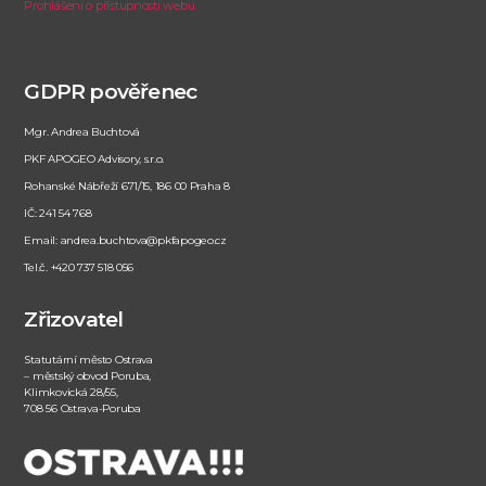
Prohlášení o přístupnosti webu
GDPR pověřenec
Mgr. Andrea Buchtová
PKF APOGEO Advisory, s.r.o.
Rohanské Nábřeží 671/15, 186 00 Praha 8
IČ: 241 54 768
Email: andrea.buchtova@pkfapogeo.cz
Tel.č. +420 737 518 056
Zřizovatel
Statutární město Ostrava
– městský obvod Poruba,
Klimkovická 28/55,
708 56 Ostrava-Poruba