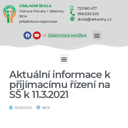
ZÁKLADNÍ ŠKOLA
725 180 477
Ostrava-Poruba, I. Sekaniny
596 636 349
1804
skola@sekaniny.cz
příspěvková organizace
ŽÁKOVSKÁ KNÍŽKA
Aktuální informace k
přijímacímu řízení na
SŠ k 11.3.2021
12/03/2021
08:51