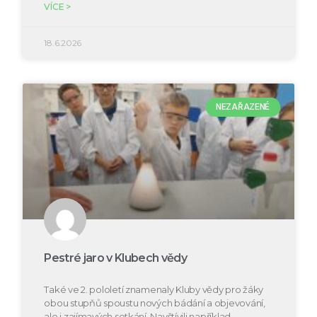
VÍCE >
18.6.2026
NEZAŘAZENÉ
Pestré jaro v Klubech vědy
Také ve 2. pololetí znamenaly Kluby vědy pro žáky
obou stupňů spoustu nových bádání a objevování,
ale i zajímavých setkání. Navštívili například