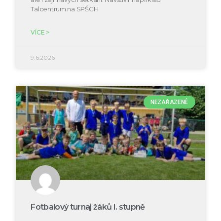
Talcentrum na SPŠCH
VÍCE >
9.6.2026
NEZAŘAZENÉ
Fotbalový turnaj žáků I. stupně