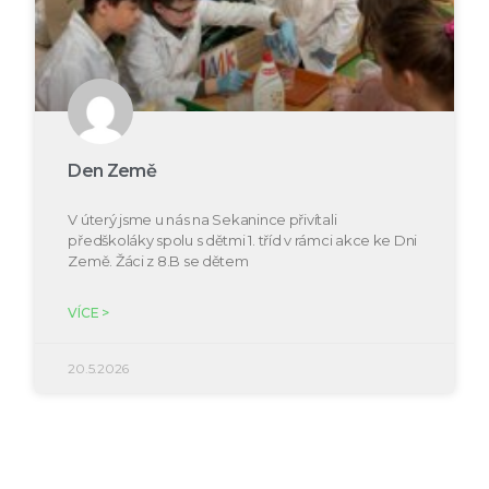
Den Země
V úterý jsme u nás na Sekanince přivítali
předškoláky spolu s dětmi 1. tříd v rámci akce ke Dni
Země. Žáci z 8.B se dětem
VÍCE >
20.5.2026