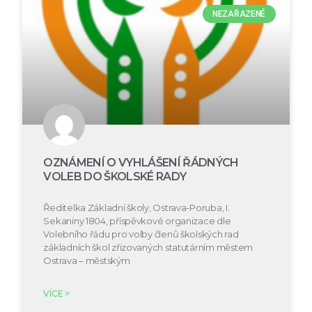
NEZAŘAZENÉ
OZNÁMENÍ O VYHLÁŠENÍ ŘÁDNÝCH
VOLEB DO ŠKOLSKÉ RADY
Ředitelka Základní školy, Ostrava-Poruba, I.
Sekaniny 1804, příspěvkové organizace dle
Volebního řádu pro volby členů školských rad
základních škol zřizovaných statutárním městem
Ostrava – městským
VÍCE >