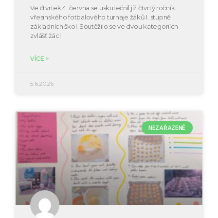
Ve čtvrtek 4. června se uskutečnil již čtvrtý ročník
vřesinského fotbalového turnaje žáků I. stupně
základních škol. Soutěžilo se ve dvou kategoriích –
zvlášť žáci
VÍCE >
5.6.2026
NEZAŘAZENÉ