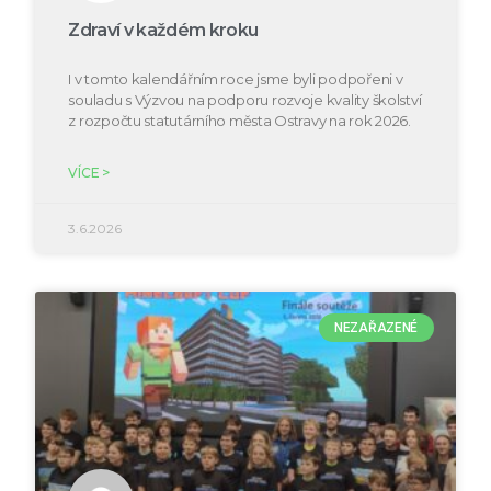
Zdraví v každém kroku
I v tomto kalendářním roce jsme byli podpořeni v
souladu s Výzvou na podporu rozvoje kvality školství
z rozpočtu statutárního města Ostravy na rok 2026.
VÍCE >
3.6.2026
NEZAŘAZENÉ