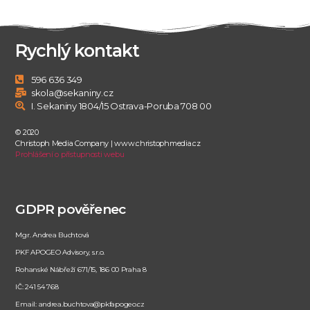
Rychlý kontakt
596 636 349
skola@sekaniny.cz
I. Sekaniny 1804/15 Ostrava-Poruba 708 00
© 2020
Christoph Media Company | www.christophmedia.cz
Prohlášení o přístupnosti webu
GDPR pověřenec
Mgr. Andrea Buchtová
PKF APOGEO Advisory, s.r.o.
Rohanské Nábřeží 671/15, 186 00 Praha 8
IČ: 241 54 768
Email: andrea.buchtova@pkfapogeo.cz