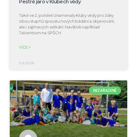
Pestré jaro v Klubech vědy
Také ve 2. pololetí znamenaly Kluby vědy pro žáky
obou stupňů spoustu nových bádání a objevování,
ale i zajímavých setkání. Navštívili například
Talcentrum na SPŠCH
VÍCE >
9.6.2026
NEZAŘAZENÉ