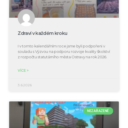
Zdraví v každém kroku
I v tomto kalendářním roce jsme byli podpořeni v
souladu s Výzvou na podporu rozvoje kvality školství
z rozpočtu statutárního města Ostravy na rok 2026.
VÍCE >
3.6.2026
NEZAŘAZENÉ