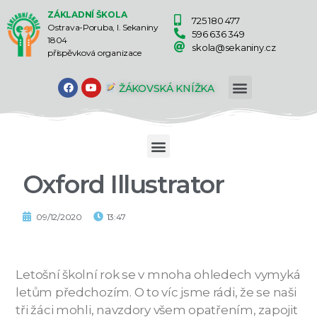
ZÁKLADNÍ ŠKOLA
725 180 477
Ostrava-Poruba, I. Sekaniny
596 636 349
1804
skola@sekaniny.cz
příspěvková organizace
ŽÁKOVSKÁ KNÍŽKA
Oxford Illustrator
09/12/2020
13:47
Letošní školní rok se v mnoha ohledech vymyká
letům předchozím. O to víc jsme rádi, že se naši
tři žáci mohli, navzdory všem opatřením, zapojit