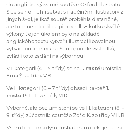
do anglicko-výtvarné soutěže Oxford Illustrator.
Sice se nemohli setkat s nadějnými ilustrátory z
jiných škol, jelikož soutěž proběhla distančně,
ale to je neodradilo a předvedli vskutku skvělé
výkony. Jejich úkolem bylo na základě
anglického textu vytvořit ilustraci libovolnou
výtvarnou technikou. Soudě podle výsledků,
zvládli toto zadání na výbornou!
V I. kategorii (4. – 5. třídy) se na
1. místě
umístila
Ema Š. ze třídy V.B.
Ve II. kategorii (6. – 7. třídy) obsadil taktéž
1.
místo
Petr T. ze třídy VII.C.
Výborně, ale bez umístění se ve III. kategorii (8. –
9. třídy) zúčastnila soutěže Zofie K. ze třídy VIII. B.
Všem třem mladým ilustrátorům děkujeme za