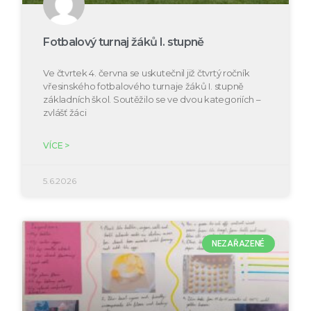
Fotbalový turnaj žáků I. stupně
Ve čtvrtek 4. června se uskutečnil již čtvrtý ročník
vřesinského fotbalového turnaje žáků I. stupně
základních škol. Soutěžilo se ve dvou kategoriích –
zvlášť žáci
VÍCE >
5.6.2026
NEZAŘAZENÉ