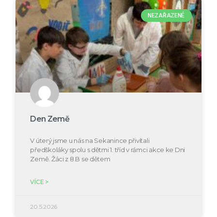
NEZAŘAZENÉ
Den Země
V úterý jsme u nás na Sekanince přivítali
předškoláky spolu s dětmi 1. tříd v rámci akce ke Dni
Země. Žáci z 8.B se dětem
VÍCE >
20.5.2026